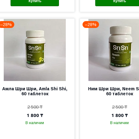
Купить
Купить
–28%
–28%
Амла Шри Шри, Amla Shi Shi,
Ним Шри Шри, Neem Sri
60 таблеток
60 таблеток
2 500 ₸
2 500 ₸
1 800 ₸
1 800 ₸
В наличии
В наличии