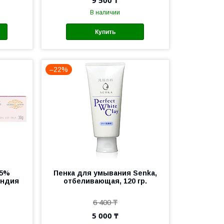
9 500 ₸
В наличии
Купить
–22%
05%
Пенка для умывания Senka,
Индия
отбеливающая, 120 гр.
6 400 ₸
5 000 ₸