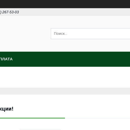
7) 267-53-03
ПЛАТА
кции!