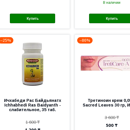
В наличии
Купить
Купить
–25%
–86%
Ичхабеди Рас Байдьянатх
Третиноин крем 0,
Ichhabhedi Ras Baidyanth -
Sacred Leaves 30 гр, 
слабительное, 35 таб.
3 600 ₸
1 600 ₸
500 ₸
1 200 ₸