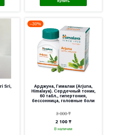
Купить
–30%
 Sri,
Арджуна, Гималаи (Arjuna,
Himalaya). Сердечный тоник,
60 табл., гипертония,
бессонница, головные боли
3 000 ₸
2 100 ₸
В наличии