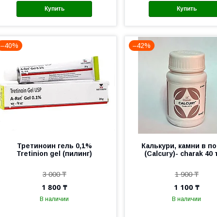
Купить
Купить
–40%
–42%
Третиноин гель 0,1%
Калькури, камни в по
Tretinion gel (пилинг)
(Calcury)- charak 40 
3 000 ₸
1 900 ₸
1 800 ₸
1 100 ₸
В наличии
В наличии