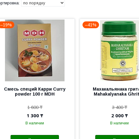
–19%
–41%
Смесь специй Карри Curry
Махакальянака грит
powder 100 г MDH
Mahakalyanaka Ghri
1 600 ₸
3 400 ₸
1 300 ₸
2 000 ₸
В наличии
В наличии