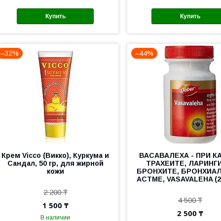
Купить
Купить
–32%
–44%
Крем Vicco (Викко), Куркума и
ВАСАВАЛЕХА - ПРИ К
Сандал, 50 гр, для жирной
ТРАХЕИТЕ, ЛАРИНГ
кожи
БРОНХИТЕ, БРОНХИА
АСТМЕ, VASAVALEHA (
2 200 ₸
4 500 ₸
1 500 ₸
2 500 ₸
В наличии