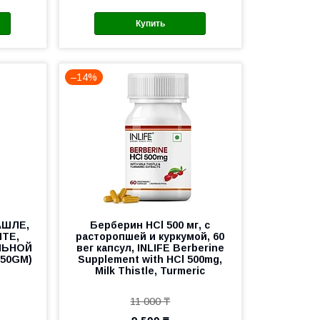
Купить
–14%
АШЛЕ,
Берберин HCl 500 мг, с
ИТЕ,
расторопшей и куркумой, 60
ЛЬНОЙ
вег капсул, INLIFE Berberine
250GM)
Supplement with HCl 500mg,
Milk Thistle, Turmeric
11 000 ₸