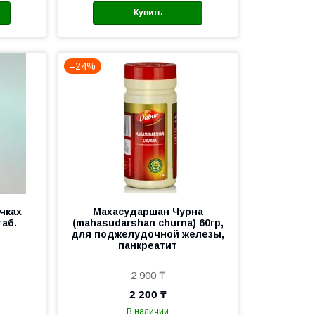
Купить
–24%
чках
Махасударшан Чурна
таб.
(mahasudarshan churna) 60гр,
для поджелудочной железы,
панкреатит
2 900 ₸
2 200 ₸
В наличии