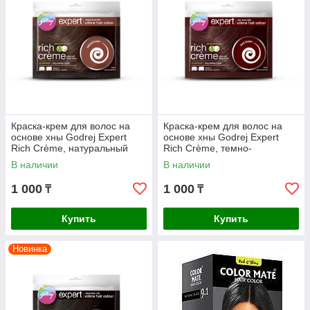
Краска-крем для волос на
Краска-крем для волос на
основе хны Godrej Expert
основе хны Godrej Expert
Rich Crème, натуральный
Rich Crème, темно-
коричневый (natural brown)
коричневая (dark brown)
В наличии
В наличии
1 000
1 000
₸
₸
Купить
Купить
Новинка