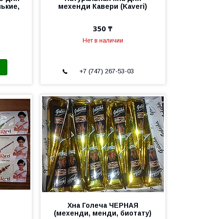
нькие,
мехенди Кавери (Kaveri)
350 ₸
Нет в наличии
+7 (747) 267-53-03
Хна Голеча ЧЕРНАЯ
(мехенди, менди, биотату)