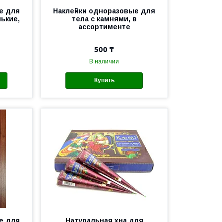
е для
Наклейки одноразовые для
нькие,
тела с камнями, в
ассортименте
500 ₸
В наличии
Купить
е для
Натуральная хна для