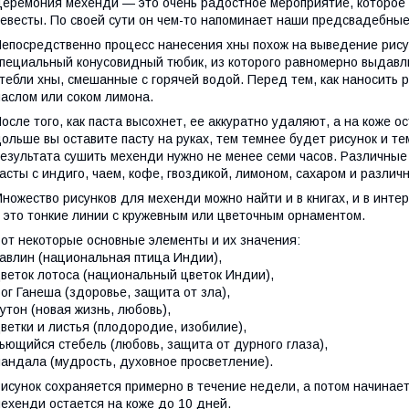
еремония мехенди — это очень радостное мероприятие, которое 
евесты. По своей сути он чем-то напоминает наши предсвадебные
епосредственно процесс нанесения хны похож на выведение рисун
пециальный конусовидный тюбик, из которого равномерно выдавли
тебли хны, смешанные с горячей водой. Перед тем, как наносить 
аслом или соком лимона.
осле того, как паста высохнет, ее аккуратно удаляют, а на коже 
ольше вы оставите пасту на руках, тем темнее будет рисунок и т
езультата сушить мехенди нужно не менее семи часов. Различные
асты с индиго, чаем, кофе, гвоздикой, лимоном, сахаром и разли
ножество рисунков для мехенди можно найти и в книгах, и в инт
 это тонкие линии с кружевным или цветочным орнаментом.
от некоторые основные элементы и их значения:
авлин (национальная птица Индии),
веток лотоса (национальный цветок Индии),
ог Ганеша (здоровье, защита от зла),
утон (новая жизнь, любовь),
ветки и листья (плодородие, изобилие),
ьющийся стебель (любовь, защита от дурного глаза),
андала (мудрость, духовное просветление).
исунок сохраняется примерно в течение недели, а потом начинает
ехенди остается на коже до 10 дней.