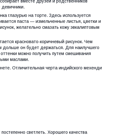
собирает вместе друзей и родственников
 девичники.
ка глазурью на торте. Здесь используется
вается паста — измельченные листья, цветки и
рисунок, желательно смазать кожу эвкалиптовым
остается красновато-коричневый рисунок. Чем
ем дольше он будет держаться. Для наилучшего
 оттенки можно получить путем смешивания
чными маслами.
ернете. Отличительная черта индийского мехенди
 постепенно светлеть. Хорошего качества