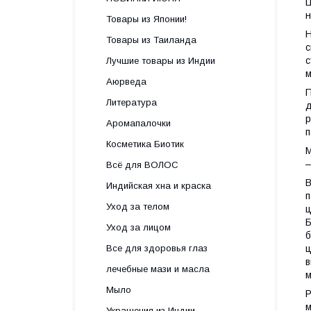
Ц
н
Товары из Японии!
Н
Товары из Таиланда
с
с
Лучшие товары из Индии
м
Аюрведа
П
Литература
д
р
Аромапалочки
п
Косметика Биотик
М
–
Всё для ВОЛОС
В
Индийская хна и краска
п
Уход за телом
ц
Б
Уход за лицом
б
Все для здоровья глаз
ц
в
лечебные мази и масла
м
Мыло
Р
м
Украшения из Индии