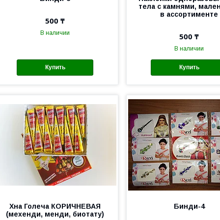
тела с камнями, мале
в ассортименте
500 ₸
В наличии
500 ₸
В наличии
Купить
Купить
Хна Голеча КОРИЧНЕВАЯ
Бинди-4
(мехенди, менди, биотату)