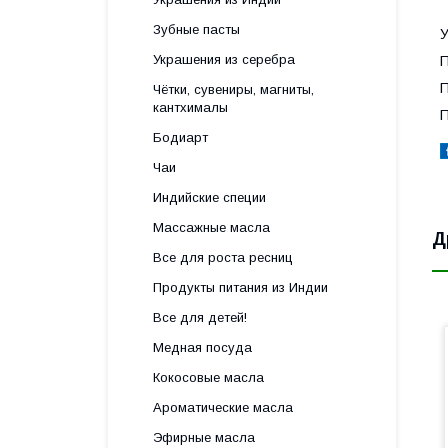
Зубные пасты
У
Украшения из серебра
П
П
Чётки, сувениры, магниты,
кантхималы
П
Бодиарт
Чаи
Индийские специи
Массажные масла
Д
Все для роста ресниц
Продукты питания из Индии
Все для детей!
Медная посуда
Кокосовые масла
Ароматические масла
Эфирные масла