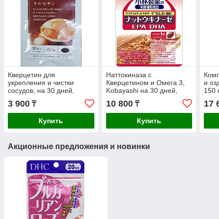
Кверцетин для
Наттокиназа с
Комп
укрепления и чистки
Кверцетином и Омега 3,
и оз
сосудов, на 30 дней,
Kobayashi на 30 дней,
150 
Seedcoms
укрепление сердца,
Hair
3 900
10 800
17 
₸
₸
улучшение памяти,
антиоксидант
Купить
Купить
Акционные предложения и новинки