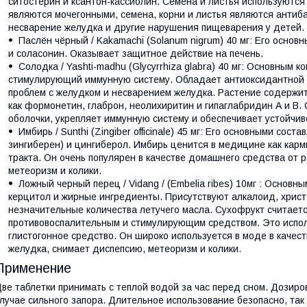
ситостерин и ксантон-кассиолин. Семена и листья используются
являются мочегонными, семена, корни и листья являются антиб
несварение желудка и другие нарушения пищеварения у детей.
Паслён чёрный / Kakamachi (Solanum nigrum) 40 мг: Его основ
и соласонин. Оказывает защитное действие на печень.
Солодка / Yashti-madhu (Glycyrrhiza glabra) 40 мг: Основным 
стимулирующий иммунную систему. Обладает антиоксидантной а
проблем с желудком и несварением желудка. Растение содержит
как формонетин, глаброн, неолихиритин и гипаглабридин А и В
оболочки, укрепляет иммунную систему и обеспечивает устойчи
Имбирь / Sunthi (Zingiber officinale) 45 мг: Его основными сос
зингиберен) и цингиберол. Имбирь ценится в медицине как кар
тракта. Он очень популярен в качестве домашнего средства от 
метеоризм и колики.
Ложный черный перец / Vidang / (Embelia ribes) 10мг : Осно
керцитол и жирные ингредиенты. Присутствуют алкалоид, хрис
незначительные количества летучего масла. Сухофрукт считает
противовоспалительным и стимулирующим средством. Это исполь
глистогонное средство. Он широко используется в моде в качес
желудка, снимает диспепсию, метеоризм и колики.
Применение
ве таблетки принимать с теплой водой за час перед сном. Дозиро
лучае сильного запора. Длительное использование безопасно, так