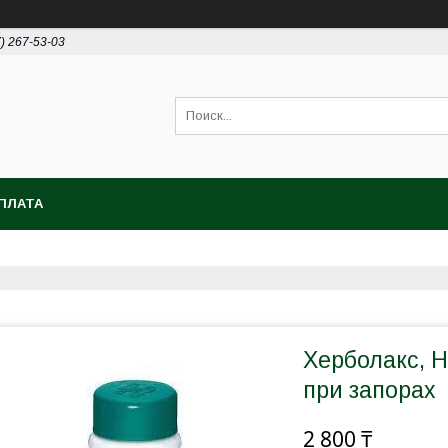
7) 267-53-03
ПЛАТА
Херболакс, H
при запорах
2 800 ₸