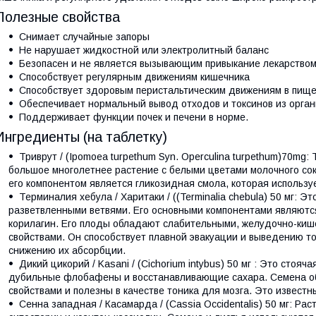
Полезные свойства
Снимает случайные запоры
Не нарушает жидкостной или электролитный баланс
Безопасен и не является вызывающим привыкание лекарство
Способствует регулярным движениям кишечника
Способствует здоровым перистальтическим движениям в пище
Обеспечивает нормальный вывод отходов и токсинов из орга
Поддерживает функции почек и печени в норме.
Ингредиенты (на таблетку)
Триврут / (Ipomoea turpethum Syn. Operculina turpethum)70mg:
большое многолетнее растение с белыми цветами молочного со
его компонентом является гликозидная смола, которая используе
Терминалия хебула / Харитаки / ((Terminalia chebula) 50 мг: Э
разветвленными ветвями. Его основными компонентами являются
корилагин. Его плоды обладают слабительными, желудочно-к
свойствами. Он способствует плавной эвакуации и выведению ток
снижению их абсорбции.
Дикий цикорий / Kasani / (Cichorium intybus) 50 мг : Это стоя
дубильные флобафены и восстанавливающие сахара. Семена о
свойствами и полезны в качестве тоника для мозга. Это известн
Сенна западная / Касамарда / (Cassia Occidentalis) 50 мг: Р