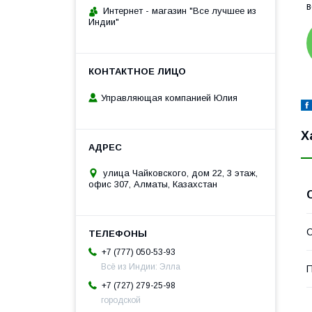
в
Интернет - магазин "Все лучшее из
Индии"
Управляющая компанией Юлия
Х
улица Чайковского, дом 22, 3 этаж,
офис 307, Алматы, Казахстан
С
+7 (777) 050-53-93
Всё из Индии: Элла
П
+7 (727) 279-25-98
городской