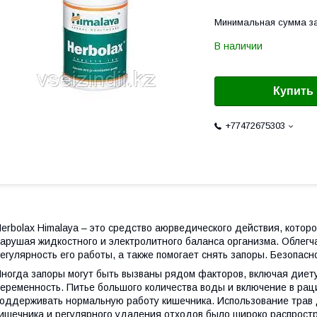
Минимальная сумма за
В наличии
Купить
+77472675303
erbolax Himalaya – это средство аюрведического действия, которо
арушая жидкостного и электролитного баланса организма. Облегч
егулярность его работы, а также помогает снять запоры. Безопасн
ногда запоры могут быть вызваны рядом факторов, включая диету
еременность. Питье большого количества воды и включение в рац
оддерживать нормальную работу кишечника. Использование трав 
ишечника и регулярного удаления отходов было широко распрост