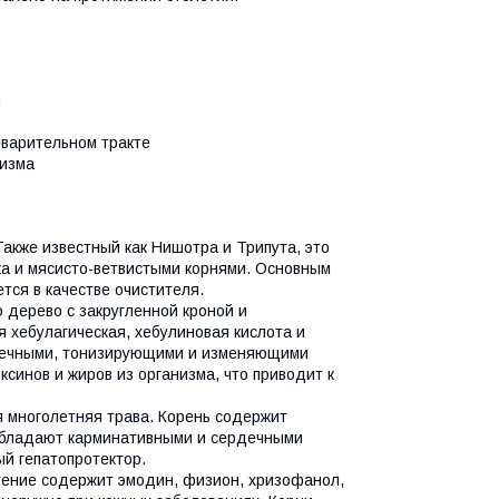
м
варительном тракте
низма
 Также известный как Нишотра и Трипута, это
ка и мясисто-ветвистыми корнями. Основным
тся в качестве очистителя.
то дерево с закругленной кроной и
 хебулагическая, хебулиновая кислота и
ишечными, тонизирующими и изменяющими
синов и жиров из организма, что приводит к
чая многолетняя трава. Корень содержит
бладают карминативными и сердечными
ый гепатопротектор.
астение содержит эмодин, физион, хризофанол,