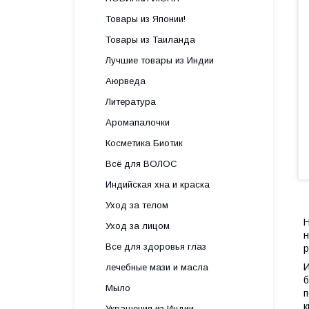
Товары из Японии!
Товары из Таиланда
Лучшие товары из Индии
Аюрведа
Литература
Аромапалочки
Косметика Биотик
Всё для ВОЛОС
Индийская хна и краска
Уход за телом
H
Уход за лицом
н
Все для здоровья глаз
р
И
лечебные мази и масла
б
Мыло
п
к
Украшения из Индии