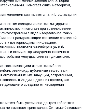
 наружно при кожных заболеваниях. Корни
актериальными. Помогает снять метеоризм,
ными компонентами являются а- и b-соламаргин
компонентом солодки является глицирризин,
ктивностью и помогает при возникновении
 фитоэстрогены в виде изофлавонов, таких
. Смягчает раздражающее состояние слизистой
вость к повторяющимся инфекциям.
тавляющими являются зингиберен (а- и б-
минант и стимулятор желудочно-кишечного
расстройства желудка, снимает диспепсию,
вными составляющими являются эмбелин,
тембин, резиноид, дубильные вещества и
ся антигельминтным, вяжущим, ветрогонным,
зовалось в Индии с древних времен, как
тве домашнего средства от несварения
вка может быть увеличена до трех таблеток в
 как не вызывает привыкания. Он также безопасен