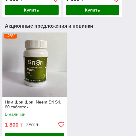
лишай, угри
лишай, угри
Купить
Купить
Акционные предложения и новинки
–28%
Ним Шри Шри, Neem Sri Sri,
60 таблеток
В наличии
1 800
₸
2 500 ₸