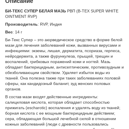
Описание
БИ-ТЕКС СУПЕР БЕЛАЯ МАЗЬ
РВП (B-TEX SUPER WHITE
OINTMENT RVP)
Производитель
: RVP, Индия
Вес
: 14 г
Би-Текс Супер – это аюрведическое средство в форме белой
мази для лечения заболеваний кожи, вызванных вирусами и
инфекциями: экземы, лишая, дерматита, псориаза, герпеса,
нейродермита, а также фурункулеза, прыщей, трещин и
воспалений, грибковых поражений кожи и ногтей. Мазь
обладает бактерицидным, антисептическим, противозудным и
обезболивающим свойством. Удаляет избыток воды из
тканей. Она полезна также при таких заболеваниях половой
сферы, как кандидозный баланит, зуд женских половых
органов.
В состав мази входят действенные ингредиенты:
салициловая кислота, которая обладает способностью
прижигать (escharotic) воспаления и удалять воду из тканей;
борная кислота с ее мощным бактерицидным действием;
сера, обладающая большой лечебной силой в отношении
кожных заболеваний (люди с древности пользовались