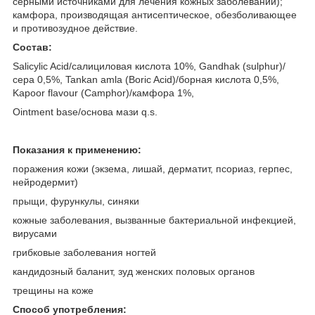
серными источниками для лечения кожных заболеваний);
камфора, производящая антисептическое, обезболивающее
и противозудное действие.
Состав
:
Salicylic Acid/салициловая кислота 10%, Gandhak (sulphur)/
сера 0,5%, Tankan amla (Boric Acid)/борная кислота 0,5%,
Kapoor flavour (Camphor)/камфора 1%,
Ointment base/основа мази q.s.
Показания к применению:
поражения кожи (экзема, лишай, дерматит, псориаз, герпес,
нейродермит)
прыщи, фурункулы, синяки
кожные заболевания, вызванные бактериальной инфекцией,
вирусами
грибковые заболевания ногтей
кандидозный баланит, зуд женских половых органов
трещины на коже
Способ употребления: