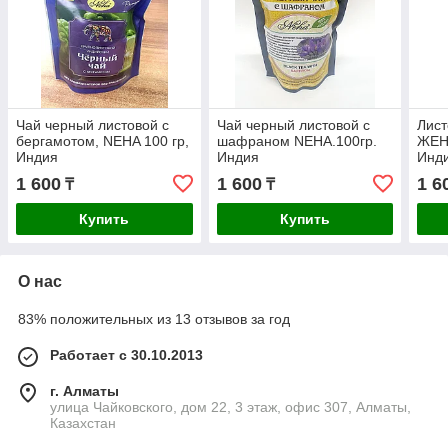
Чай черный листовой с
Чай черный листовой с
Лист
бергамотом, NEHA 100 гр,
шафраном NEHA.100гр.
ЖЕН
Индия
Индия
Инд
1 600
1 600
1 6
₸
₸
Купить
Купить
О нас
83% положительных из 13 отзывов за год
Работает с 30.10.2013
г. Алматы
улица Чайковского, дом 22, 3 этаж, офис 307, Алматы,
Казахстан