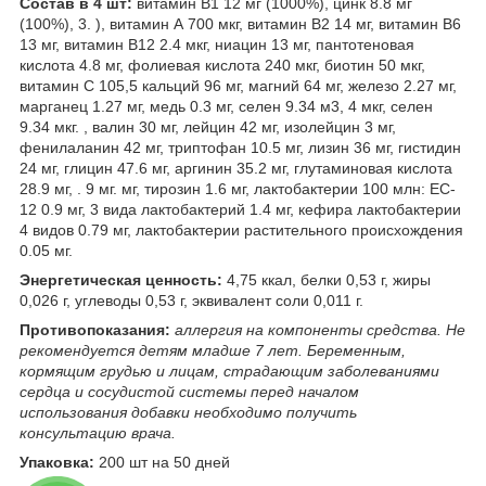
Состав в 4 шт:
витамин В1 12 мг (1000%), цинк 8.8 мг
(100%), 3. ), витамин А 700 мкг, витамин В2 14 мг, витамин В6
13 мг, витамин В12 2.4 мкг, ниацин 13 мг, пантотеновая
кислота 4.8 мг, фолиевая кислота 240 мкг, биотин 50 мкг,
витамин C 105,5 кальций 96 мг, магний 64 мг, железо 2.27 мг,
марганец 1.27 мг, медь 0.3 мг, селен 9.34 м3, 4 мкг, селен
9.34 мкг. , валин 30 мг, лейцин 42 мг, изолейцин 3 мг,
фенилаланин 42 мг, триптофан 10.5 мг, лизин 36 мг, гистидин
24 мг, глицин 47.6 мг, аргинин 35.2 мг, глутаминовая кислота
28.9 мг, . 9 мг. мг, тирозин 1.6 мг, лактобактерии 100 млн: EC-
12 0.9 мг, 3 вида лактобактерий 1.4 мг, кефира лактобактерии
4 видов 0.79 мг, лактобактерии растительного происхождения
0.05 мг.
Энергетическая ценность:
4,75 ккал, белки 0,53 г, жиры
0,026 г, углеводы 0,53 г, эквивалент соли 0,011 г.
Противопоказания:
аллергия на компоненты средства. Не
рекомендуется детям младше 7 лет. Беременным,
кормящим грудью и лицам, страдающим заболеваниями
сердца и сосудистой системы перед началом
использования добавки необходимо получить
консультацию врача.
Упаковка:
200 шт на 50 дней