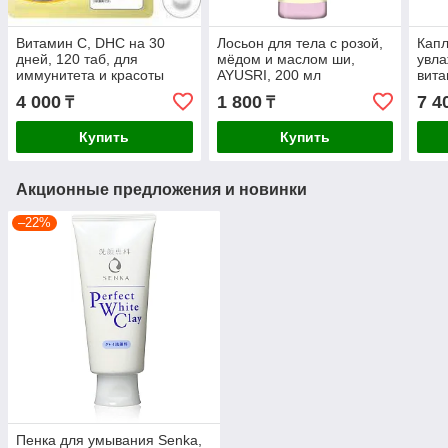
Витамин С, DHC на 30
Лосьон для тела с розой,
Капл
дней, 120 таб, для
мёдом и маслом ши,
увл
иммунитета и красоты
AYUSRI, 200 мл
вита
кожи
V11,
4 000
1 800
7 4
₸
₸
Купить
Купить
Акционные предложения и новинки
–22%
Пенка для умывания Senka,