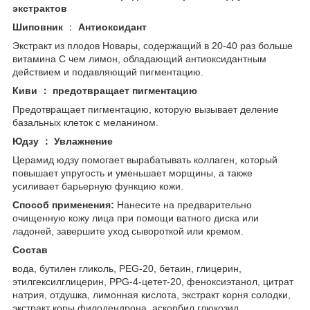
экстрактов
Шиповник
：
Антиоксидант
Экстракт из плодов Новары, содержащий в 20-40 раз больше
витамина С чем лимон, обладающий антиоксидантным
действием и подавляющий пигментацию.
Киви
：
предотвращает пигментацию
Предотвращает пигментацию, которую вызывает деление
базальных клеток с меланином.
Юдзу
：
Увлажнение
Церамид юдзу помогает вырабатывать коллаген, который
повышает упругость и уменьшает морщины, а также
усиливает барьерную функцию кожи.
Способ применения:
Нанесите на предварительно
очищенную кожу лица при помощи ватного диска или
ладоней, завершите уход сывороткой или кремом.
Состав
вода, бутилен гликоль, PEG-20, бетаин, глицерин,
этилгексилглицерин, PPG-4-цетет-20, феноксиэтанол, цитрат
натрия, отдушка, лимонная кислота, экстракт корня солодки,
экстракт коры филодендрона, аскорбил глюкозид,