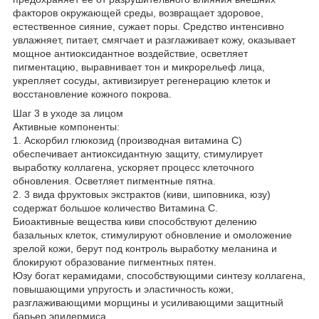
факторов окружающей среды, возвращает здоровое,
естественное сияние, сужает поры. Средство интенсивно
увлажняет, питает, смягчает и разглаживает кожу, оказывает
мощное антиоксидантное воздействие, осветляет
пигментацию, выравнивает тон и микрорельеф лица,
укрепляет сосуды, активизирует регенерацию клеток и
восстановление кожного покрова.
Шаг 3 в уходе за лицом
Активные компоненты:
1. Аскорбил глюкозид (производная витамина С)
обеспечивает антиоксидантную защиту, стимулирует
выработку коллагена, ускоряет процесс клеточного
обновления. Осветляет пигментные пятна.
2. 3 вида фруктовых экстрактов (киви, шиповника, юзу)
содержат большое количество Витамина С.
Биоактивные вещества киви способствуют делению
базальных клеток, стимулируют обновление и омоложение
зрелой кожи, берут под контроль выработку меланина и
блокируют образование пигментных пятен.
Юзу богат керамидами, способствующими синтезу коллагена,
повышающими упругость и эластичность кожи,
разглаживающими морщины и усиливающими защитный
барьер эпидермиса.