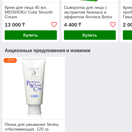
Крем для лица 45 мл,
Сыворотка для лица с
Крем
MEISHOKU Cvita Smooth
экстрактом Ананаса и
проб
Cream
эффектом ботокса Botox
Гима
Extra Serum Pineapple
Hima
13 000
4 400
2 0
₸
₸
Royal Thai Herb, 30 мл
Купить
Купить
Акционные предложения и новинки
–22%
Пенка для умывания Senka,
отбеливающая, 120 гр.