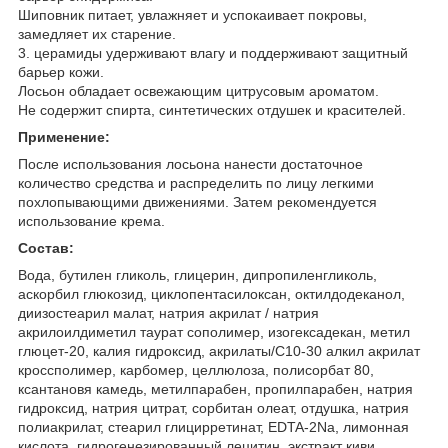
Шиповник питает, увлажняет и успокаивает покровы,
замедляет их старение.
3. церамиды удерживают влагу и поддерживают защитный
барьер кожи.
Лосьон обладает освежающим цитрусовым ароматом.
Не содержит спирта, синтетических отдушек и красителей.
Применение:
После использования лосьона нанести достаточное
количество средства и распределить по лицу легкими
похлопывающими движениями. Затем рекомендуется
использование крема.
Состав:
Вода, бутилен гликоль, глицерин, дипропиленгликоль,
аскорбил глюкозид, циклопентасилоксан, октилдодеканол,
диизостеарил малат, натрия акрилат / натрия
акрилоилдиметил таурат сополимер, изогексадекан, метил
глюцет-20, калия гидроксид, акрилаты/C10-30 алкил акрилат
кроссполимер, карбомер, целлюлоза, полисорбат 80,
ксантановя камедь, метилпарабен, пропилпарабен, натрия
гидроксид, натрия цитрат, сорбитан олеат, отдушка, натрия
полиакрилат, стеарил глицирретинат, EDTA-2Na, лимонная
кислота, гидрогенезированный лецитин, экстракт киви,