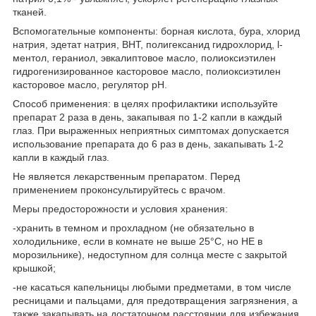
тканей.
Вспомогательные компоненты: борная кислота, бура, хлорид
натрия, эдетат натрия, BHT, полигексанид гидрохлорид, l-
ментол, гераниол, эвкалиптовое масло, полиоксиэтилен
гидрогенизированное касторовое масло, полиоксиэтилен
касторовое масло, регулятор pH.
Способ применения: в целях профилактики используйте
препарат 2 раза в день, закапывая по 1-2 капли в каждый
глаз. При выраженных неприятных симптомах допускается
использование препарата до 6 раз в день, закапывать 1-2
капли в каждый глаз.
Не является лекарственным препаратом. Перед
применением проконсультируйтесь с врачом.
Меры предосторожности и условия хранения:
-хранить в темном и прохладном (не обязательно в
холодильнике, если в комнате не выше 25°С, но НЕ в
морозильнике), недоступном для солнца месте с закрытой
крышкой;
-не касаться капельницы любыми предметами, в том числе
ресницами и пальцами, для предотвращения загрязнения, а
также закапывать на достаточном расстоянии для избежания