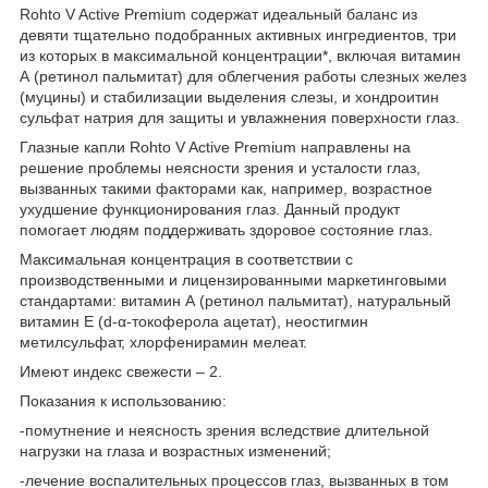
Rohto V Active Premium содержат идеальный баланс из
девяти тщательно подобранных активных ингредиентов, три
из которых в максимальной концентрации*, включая витамин
А (ретинол пальмитат) для облегчения работы слезных желез
(муцины) и стабилизации выделения слезы, и хондроитин
сульфат натрия для защиты и увлажнения поверхности глаз.
Глазные капли Rohto V Active Premium направлены на
решение проблемы неясности зрения и усталости глаз,
вызванных такими факторами как, например, возрастное
ухудшение функционирования глаз. Данный продукт
помогает людям поддерживать здоровое состояние глаз.
Максимальная концентрация в соответствии с
производственными и лицензированными маркетинговыми
стандартами: витамин А (ретинол пальмитат), натуральный
витамин Е (d-α-токоферола ацетат), неостигмин
метилсульфат, хлорфенирамин мелеат.
Имеют индекс свежести – 2.
Показания к использованию:
-помутнение и неясность зрения вследствие длительной
нагрузки на глаза и возрастных изменений;
-лечение воспалительных процессов глаз, вызванных в том