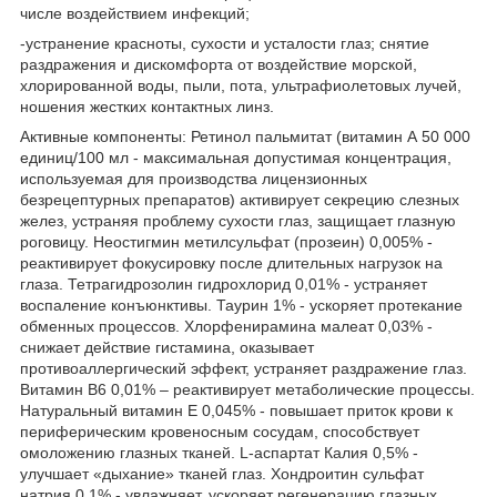
числе воздействием инфекций;
-устранение красноты, сухости и усталости глаз; снятие
раздражения и дискомфорта от воздействие морской,
хлорированной воды, пыли, пота, ультрафиолетовых лучей,
ношения жестких контактных линз.
Активные компоненты: Ретинол пальмитат (витамин А 50 000
единиц/100 мл - максимальная допустимая концентрация,
используемая для производства лицензионных
безрецептурных препаратов) активирует секрецию слезных
желез, устраняя проблему сухости глаз, защищает глазную
роговицу. Неостигмин метилсульфат (прозеин) 0,005% -
реактивирует фокусировку после длительных нагрузок на
глаза. Тетрагидрозолин гидрохлорид 0,01% - устраняет
воспаление конъюнктивы. Таурин 1% - ускоряет протекание
обменных процессов. Хлорфенирамина малеат 0,03% -
снижает действие гистамина, оказывает
противоаллергический эффект, устраняет раздражение глаз.
Витамин B6 0,01% – реактивирует метаболические процессы.
Натуральный витамин Е 0,045% - повышает приток крови к
периферическим кровеносным сосудам, способствует
омоложению глазных тканей. L-аспартат Калия 0,5% -
улучшает «дыхание» тканей глаз. Хондроитин сульфат
натрия 0,1% - увлажняет, ускоряет регенерацию глазных