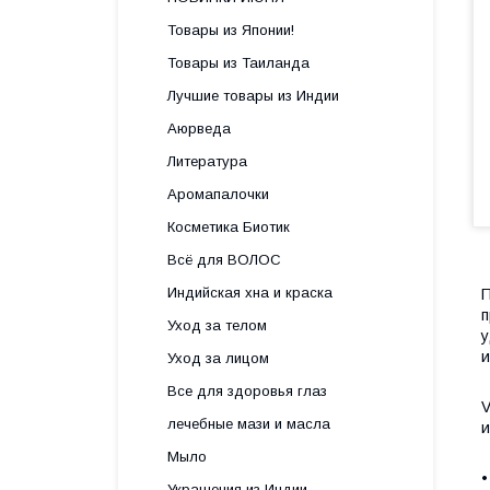
Товары из Японии!
Товары из Таиланда
Лучшие товары из Индии
Аюрведа
Литература
Аромапалочки
Косметика Биотик
Всё для ВОЛОС
Индийская хна и краска
П
п
Уход за телом
у
и
Уход за лицом
Все для здоровья глаз
V
лечебные мази и масла
и
Мыло
•
Украшения из Индии