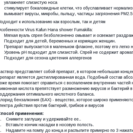
 увлажняет слизистую носа
 стимулирует бокаловидные клетки, что обуславливает нормализ
 вымывает вирусы, микробы, пыльцу, частицы загрязнения PM2.5
одходит к использованию как взрослым, так и детям
собенности Virus Kafun Hana shower Fumakilla:
 Мягкая вуаль спрея безболезненно омывает и освежает раздра
 Подходит для детей, беременных и кормящих женщин.
 Препарат выпускается в маленьком флаконе, поэтому его легко н
 Уровень pH подходит для слизистой. Спрей не содержит арома
 Подходит для сезона цветения аллергенов
аствор представляет собой препарат, в котором небольшая конц
репарат является дистиллированная вода. Подобный состав абсол
оже время помогает справиться с воспалением внутренних частей 
имонная кислота препятствует размножению вирусов и бактерий в 
оддержания оптимального кислотного баланса.
лорид бензалкония (БАХ) - вещество, которое широко применяют
пектра действия против бактерий, грибков и вирусов
Способ применения:
. Снимите заглушку и удерживайте ее..
. Вставьте кончик насадки в носовую полость.
. Надавите на помпу до конца и распылите примерно по 3 нажати