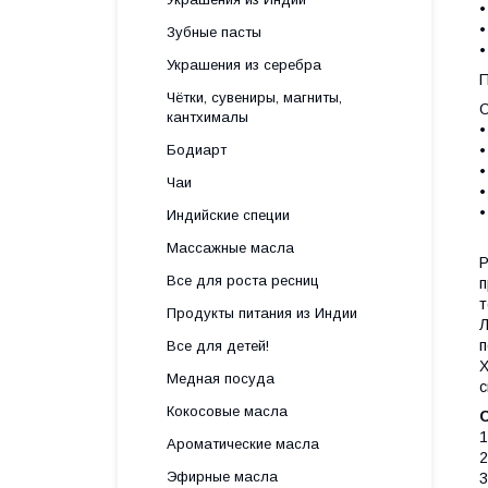
•
•
Зубные пасты
•
Украшения из серебра
П
Чётки, сувениры, магниты,
О
кантхималы
•
Бодиарт
•
•
Чаи
•
•
Индийские специи
Массажные масла
Р
Все для роста ресниц
п
т
Продукты питания из Индии
Л
п
Все для детей!
Х
Медная посуда
с
Кокосовые масла
1
Ароматические масла
2
Эфирные масла
3