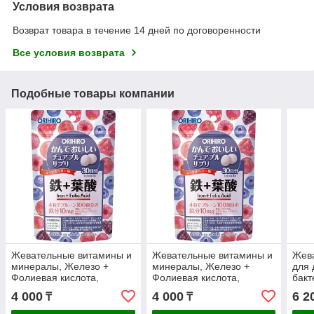
Условия возврата
Возврат товара в течение 14 дней по договоренности
Все условия возврата
Подобные товары компании
Жевательные витамины и
Жевательные витамины и
Жев
минералы, Железо +
минералы, Железо +
для 
Фолиевая кислота,
Фолиевая кислота,
бакт
ORIHIRO. С ягодным
ORIHIRO. С ягодным
Unim
4 000
4 000
6 2
₸
₸
вкусом, 120 шт на 30
вкусом, 120 шт на 30
вино
дней*
дней*