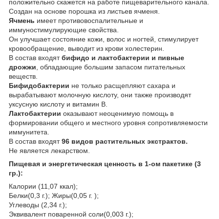
положительно скажется на работе пищеварительного канала.
Создан на основе порошка из листьев ячменя.
Ячмень
имеет противовоспалительные и
иммуностимулирующие свойства.
Он улучшает состояние кожи, волос и ногтей, стимулирует
кровообращение, выводит из крови холестерин.
В состав входят
бифидо и лактобактерии и пивные
дрожжи
, обладающие большим запасом питательных
веществ.
Бифидобактерии
не только расщепляют сахара и
вырабатывают молочную кислоту, они также производят
уксусную кислоту и витамин В.
Лактобактерии
оказывают неоценимую помощь в
формировании общего и местного уровня сопротивляемости
иммунитета.
В состав входят
96 видов растительных экстрактов.
Не является лекарством.
Пищевая и энергетическая ценность в 1-ом пакетике (3
гр.):
Калории (11,07 ккал);
Белки(0,3 г.); Жиры(0,05 г. );
Углеводы (2,34 г.);
Эквивалент поваренной соли(0,003 г.);