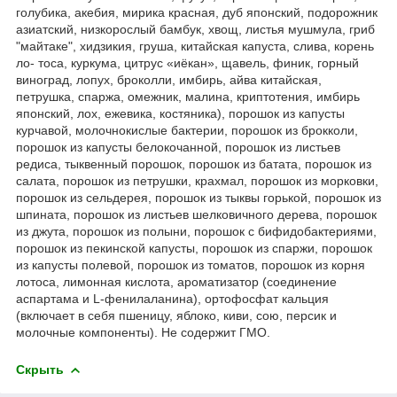
голубика, акебия, мирика красная, дуб японский, подорожник
азиатский, низкорослый бамбук, хвощ, листья мушмула, гриб
"майтаке", хидзикия, груша, китайская капуста, слива, корень
ло- тоса, куркума, цитрус «иёкан», щавель, финик, горный
виноград, лопух, броколли, имбирь, айва китайская,
петрушка, спаржа, омежник, малина, криптотения, имбирь
японский, лох, ежевика, костяника), порошок из капусты
курчавой, молочнокислые бактерии, порошок из брокколи,
порошок из капусты белокочанной, порошок из листьев
редиса, тыквенный порошок, порошок из батата, порошок из
салата, порошок из петрушки, крахмал, порошок из морковки,
порошок из сельдерея, порошок из тыквы горькой, порошок из
шпината, порошок из листьев шелковичного дерева, порошок
из джута, порошок из полыни, порошок с бифидобактериями,
порошок из пекинской капусты, порошок из спаржи, порошок
из капусты полевой, порошок из томатов, порошок из корня
лотоса, лимонная кислота, ароматизатор (соединение
аспартама и L-фенилаланина), ортофосфат кальция
(включает в себя пшеницу, яблоко, киви, сою, персик и
молочные компоненты). Не содержит ГМО.
Скрыть