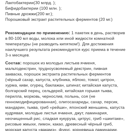
Лактобактерии(30 млрд. );
Бифидобактерии (100 млн. );
Пивные дрожжи(200 мг.);
Порошковый экстракт растительных ферментов (20 мг.)
Рекомендации по применению:
1 пакетик в день, растворив
в 80-100 мл воды, молока или иной жидкости комнатной
температуры (не разводить кипятком!). Для достижения
наилучшего результата рекомендуется курс приема в течение
3-х месяцев.
Состав:
порошок из молодых листьев ячменя,
мальтодекстрин, трудноусвояемый декстрин, пивная
закваска, порошок экстракта растительных ферментов
(чёрный сахар, капуста, клубника, яблоко, томат, цитрон,
хурма, киви, огурец, баклажан, шпинат, китайская капуста,
болгарский перец, сельдерей, китайская горькая тыква,
перилла, морковь, чернослив, полынь, соя (не
генномодифицированная), олигосахариды, сахар, персик,
мандарин, тыква, гриб «рейши», японский женьшень, капуста
кудрявая, молодые листья ячменя, джут, ламинария,
неочищенный рис, сладкая кукуруза, цитрус, гриб «шиитаке»,
рисовые жмыхи, лимон, какао, древесный чёрный гриб,
морская капуста «вакамэ», фукус, корневища ламинарии,