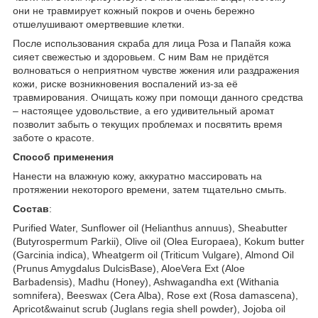
они не травмирует кожный покров и очень бережно
отшелушивают омертвевшие клетки.
После использования скраба для лица Роза и Папайя кожа
сияет свежестью и здоровьем. С ним Вам не придётся
волноваться о неприятном чувстве жжения или раздражения
кожи, риске возникновения воспалений из-за её
травмирования. Очищать кожу при помощи данного средства
– настоящее удовольствие, а его удивительный аромат
позволит забыть о текущих проблемах и посвятить время
заботе о красоте.
Способ применения
Нанести на влажную кожу, аккуратно массировать на
протяжении некоторого времени, затем тщательно смыть.
Состав
:
Purified Water, Sunflower oil (Helianthus annuus), Sheabutter
(Butyrospermum Parkii), Olive oil (Olea Europaea), Kokum butter
(Garcinia indica), Wheatgerm oil (Triticum Vulgare), Almond Oil
(Prunus Amygdalus DulcisBase), AloeVera Ext (Aloe
Barbadensis), Madhu (Honey), Ashwagandha ext (Withania
somnifera), Beeswax (Cera Alba), Rose ext (Rosa damascena),
Apricot&wainut scrub (Juglans regia shell powder), Jojoba oil