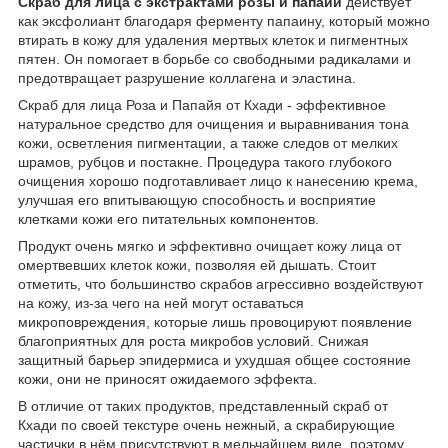
Скраб для лица с экстрактами розы и папайи
действует
как эксфолиант благодаря ферменту папаину, который можно
втирать в кожу для удаления мертвых клеток и пигментных
пятен. Он помогает в борьбе со свободными радикалами и
предотвращает разрушение коллагена и эластина.
Скраб для лица Роза и Папайя от Кхади - эффективное
натуральное средство для очищения и выравнивания тона
кожи, осветления пигментации, а также следов от мелких
шрамов, рубцов и постакне. Процедура такого глубокого
очищения хорошо подготавливает лицо к нанесению крема,
улучшая его впитывающую способность и восприятие
клетками кожи его питательных компонентов.
Продукт очень мягко и эффективно очищает кожу лица от
омертвевших клеток кожи, позволяя ей дышать. Стоит
отметить, что большинство скрабов агрессивно воздействуют
на кожу, из-за чего на ней могут оставаться
микроповреждения, которые лишь провоцируют появление
благоприятных для роста микробов условий. Снижая
защитный барьер эпидермиса и ухудшая общее состояние
кожи, они не приносят ожидаемого эффекта.
В отличие от таких продуктов, представленный скраб от
Кхади по своей текстуре очень нежный, а скрабирующие
частички в нём присутствуют в мельчайшем виде, поэтому