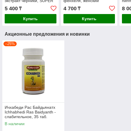
экстракт черники, SUPER
фенхеля, женский
пипп
VISION, Sacred Leaves, 60
гормональный баланс, 60
Leav
5 400
4 700
8 0
₸
₸
кап
кап, Sacred Leaves
Купить
Купить
Акционные предложения и новинки
–25%
Ичхабеди Рас Байдьянатх
Ichhabhedi Ras Baidyanth -
слабительное, 35 таб.
В наличии