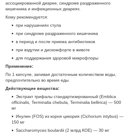
ассоциированной диарее, синдроме раздраженного
кишечника и инфекционных диареях.
Кому рекомендуется:
при нарушениях стула
при синдроме раздраженного кишечника
в период и после приема антибиотиков
при вздутии и дискомфорте в животе
для поддержания здоровой микрофлоры
Применение:
По 1 капсуле, запивая достаточным количеством воды,
предпочтительно во время еды.
Действующие вещества:
Экстракт трифалы стандартизированный (Emblica
officinalis, Terminalia chebula, Terminalia bellirica) — 500
мг
Инулин (FOS) из корня цикория (Cichorium intybus) —
150 мг
Saccharomyces boulardii (2 млрд КОЕ) — 30 мг