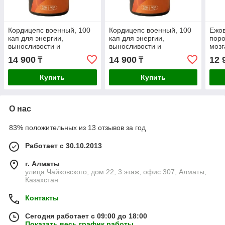
Кордицепс военный, 100
Кордицепс военный, 100
Ежов
кап для энергии,
кап для энергии,
поро
выносливости и
выносливости и
мозг
иммунитета, Dr. Evenk
иммунитета, Dr. Evenk
нерв
14 900
14 900
12 
₸
₸
DR.
Купить
Купить
О нас
83% положительных из 13 отзывов за год
Работает с 30.10.2013
г. Алматы
улица Чайковского, дом 22, 3 этаж, офис 307, Алматы,
Казахстан
Контакты
Сегодня работает с 09:00 до 18:00
Показать весь график работы