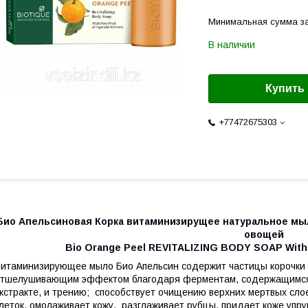
Минимальная сумма за
В наличии
Купить
+77472675303
Био Апельсиновая Корка витаминизирущее натуральное мыло
овощей
Bio Orange Peel REVITALIZING BODY SOAP With P
итаминизирующее мыло Био Апельсин содержит частицы корочки а
тшелушивающим эффектом благодаря ферментам, содержащимся 
кстракте, и трению; способствует очищению верхних мертвых слое
леток, омолаживает кожу, разглаживает рубцы, придает коже упру