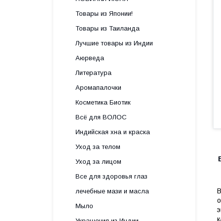
Товары из Японии!
Товары из Таиланда
Лучшие товары из Индии
Аюрведа
Литература
Аромапалочки
Косметика Биотик
Всё для ВОЛОС
Индийская хна и краска
Уход за телом
Уход за лицом
Все для здоровья глаз
В
лечебные мази и масла
о
Мыло
э
к
Украшения из Индии