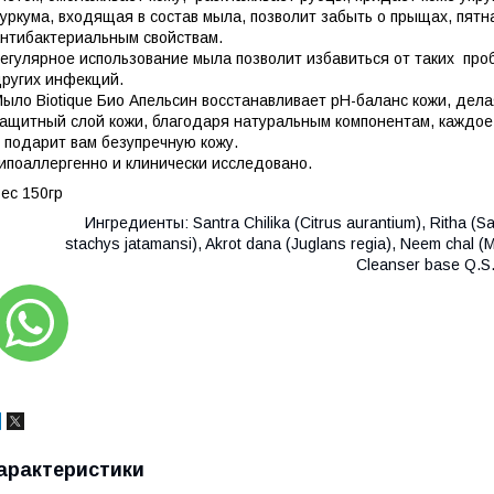
уркума, входящая в состав мыла, позволит забыть о прыщах, пятн
нтибактериальным свойствам.
егулярное использование мыла позволит избавиться от таких проб
ругих инфекций.
ыло Biotique Био Апельсин восстанавливает рН-баланс кожи, дела
ащитный слой кожи, благодаря натуральным компонентам, каждое
 подарит вам безупречную кожу.
ипоаллергенно и клинически исследовано.
ес 150гр
Ингредиенты:
Santra Chilika (Citrus aurantium), Ritha 
stachys jatamansi), Akrot dana (Juglans regia), Neem chal (M
Cleanser base Q.S
арактеристики