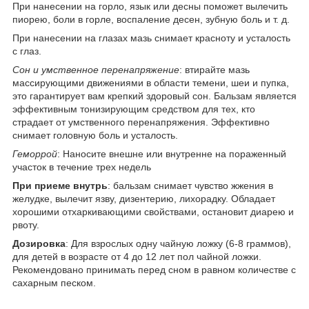
При нанесении на горло, язык или десны поможет вылечить
пиорею, боли в горле, воспаление десен, зубную боль и т. д.
При нанесении на глазах мазь снимает красноту и усталость
с глаз.
Сон и умственное перенапряжение
: втирайте мазь
массирующими движениями в области темени, шеи и пупка,
это гарантирует вам крепкий здоровый сон. Бальзам является
эффективным тонизирующим средством для тех, кто
страдает от умственного перенапряжения. Эффективно
снимает головную боль и усталость.
Геморрой
: Наносите внешне или внутренне на пораженный
участок в течение трех недель
При приеме внутрь
: бальзам снимает чувство жжения в
желудке, вылечит язву, дизентерию, лихорадку. Обладает
хорошими отхаркивающими свойствами, остановит диарею и
рвоту.
Дозировка
: Для взрослых одну чайную ложку (6-8 граммов),
для детей в возрасте от 4 до 12 лет пол чайной ложки.
Рекомендовано принимать перед сном в равном количестве с
сахарным песком.