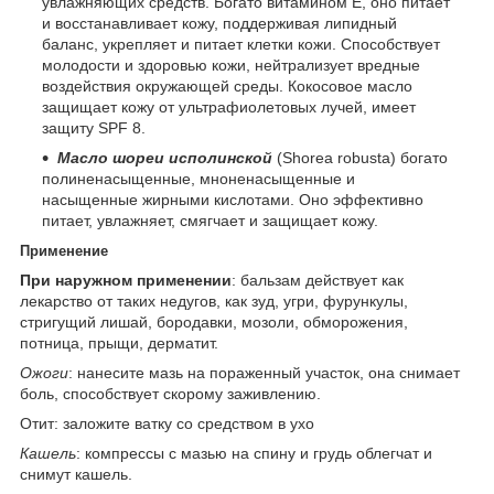
увлажняющих средств. Богато витамином Е, оно питает
и восстанавливает кожу, поддерживая липидный
баланс, укрепляет и питает клетки кожи. Способствует
молодости и здоровью кожи, нейтрализует вредные
воздействия окружающей среды. Кокосовое масло
защищает кожу от ультрафиолетовых лучей, имеет
защиту SPF 8.
Масло шореи исполинской
(Shorea robusta) богато
полиненасыщенные, мноненасыщенные и
насыщенные жирными кислотами. Оно эффективно
питает, увлажняет, смягчает и защищает кожу.
Применение
При наружном применении
: бальзам действует как
лекарство от таких недугов, как зуд, угри, фурункулы,
стригущий лишай, бородавки, мозоли, обморожения,
потница, прыщи, дерматит.
Ожоги
: нанесите мазь на пораженный участок, она снимает
боль, способствует скорому заживлению.
Отит: заложите ватку со средством в ухо
Кашель
: компрессы с мазью на спину и грудь облегчат и
снимут кашель.