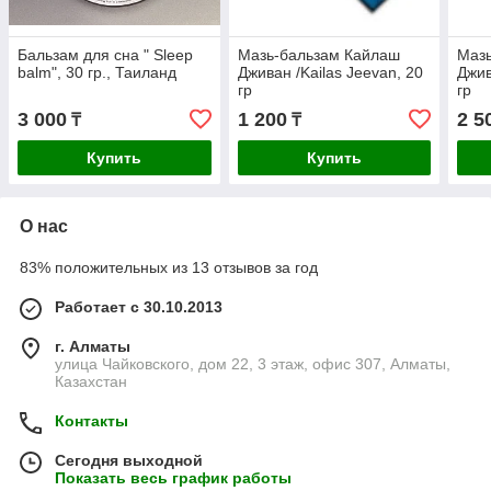
Бальзам для сна " Sleep
Мазь-бальзам Кайлаш
Маз
balm", 30 гр., Таиланд
Дживан /Kailas Jeevan, 20
Джив
гр
гр
3 000
1 200
2 5
₸
₸
Купить
Купить
О нас
83% положительных из 13 отзывов за год
Работает с 30.10.2013
г. Алматы
улица Чайковского, дом 22, 3 этаж, офис 307, Алматы,
Казахстан
Контакты
Сегодня выходной
Показать весь график работы