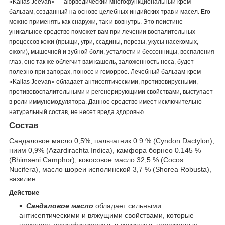
«Kailas Jeevan» — аюрведический многофункциональный крем-
бальзам, созданный на основе целебных индийских трав и масел. Его
можно применять как снаружи, так и вовнутрь. Это поистине
уникальное средство поможет вам при лечении воспалительных
процессов кожи (прыщи, угри, ссадины, порезы, укусы насекомых,
ожоги), мышечной и зубной боли, усталости и бессонницы, воспаления
глаз, оно так же облегчит вам кашель, заложенность носа, будет
полезно при запорах, поносе и геморрое. Лечебный бальзам-крем
«Kailas Jeevan» обладает антисептическими, противовирусными,
противовоспалительными и регенерирующими свойствами, выступает
в роли иммуномодулятора.
Данное средство имеет исключительно
натуральный состав, не несет вреда здоровью.
Состав
Сандаловое масло 0,5%, пальчатник 0.9 % (Cyndon Dactylon),
ниим 0,9% (Azardirachta Indica), камфора борнео 0.145 %
(Bhimseni Camphor), кокосовое масло 32,5 % (Cocos
Nucifera), масло шореи исполинской 3,7 % (Shorea Robusta),
вазилин.
Действие
Сандаловое масло
обладает сильными
антисептическими и вяжущими свойствами, которые
помогают дезинфицировать и заживлять пораженные