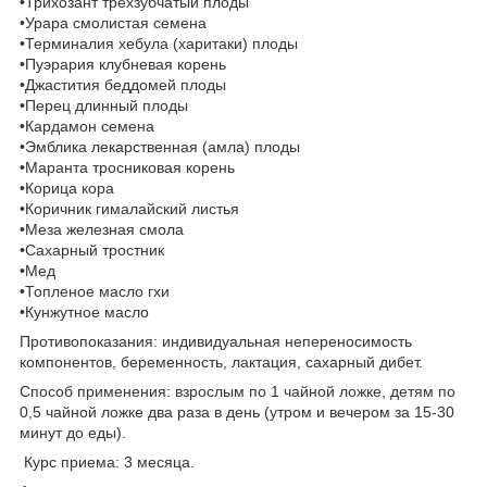
•Трихозант трехзубчатый плоды
•Урара смолистая семена
•Терминалия хебула (харитаки) плоды
•Пуэрария клубневая корень
•Джастития беддомей плоды
•Перец длинный плоды
•Кардамон семена
•Эмблика лекарственная (амла) плоды
•Маранта тросниковая корень
•Корица кора
•Коричник гималайский листья
•Меза железная смола
•Сахарный тростник
•Мед
•Топленое масло гхи
•Кунжутное масло
Противопоказания: индивидуальная непереносимость
компонентов, беременность, лактация, сахарный дибет.
Способ применения: взрослым по 1 чайной ложке, детям по
0,5 чайной ложке два раза в день (утром и вечером за 15-30
минут до еды).
Курс приема: 3 месяца.