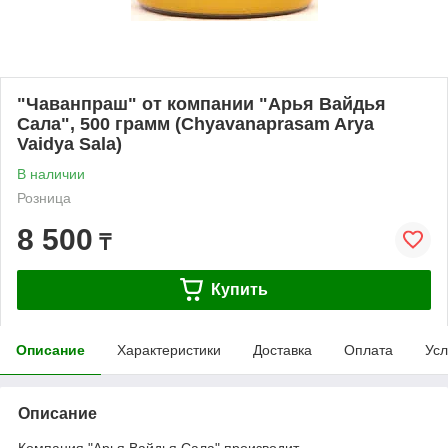
"Чаванпраш" от компании "Арья Вайдья
Сала", 500 грамм (Chyavanaprasam Arya
Vaidya Sala)
В наличии
Розница
8 500
₸
Купить
Описание
Характеристики
Доставка
Оплата
Усл
Описание
Компания "Арья Вайдья Сала" производит