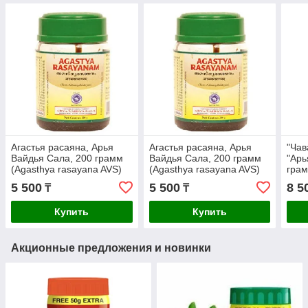
Агастья расаяна, Арья
Агастья расаяна, Арья
"Чав
Вайдья Сала, 200 грамм
Вайдья Сала, 200 грамм
"Арь
(Agasthya rasayana AVS)
(Agasthya rasayana AVS)
гра
Arya
5 500
5 500
8 5
₸
₸
Купить
Купить
Акционные предложения и новинки