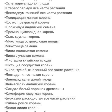
•Эгле мармеладная плоды
•Стереоспермум все части растения
•Десмодиум гангский все части растения
•Псевдарция липкая корень
•Костус прекрасный корень
•Ороксилум индийский семена
•Премна щитковидная корень
•Сыть круглая корень
•Мякотница остроголовая плоды
•Мякотница семена
•Винга волосистая семена
•Винга лучистая семена
•Фисташка китайская плоды
•Юстиция сосудистая корень
•Филантус обыкновенный все части растения
•Лептадения сетчатая корень
•Виноград культурный плоды
•Девьясил гималайский корень
•Сандал белый порошок древесины
•Кемпферия округлая корень
•Бурхавия раскидистая все части растения
•Рябчик ройли корень
•Белая лилия корень