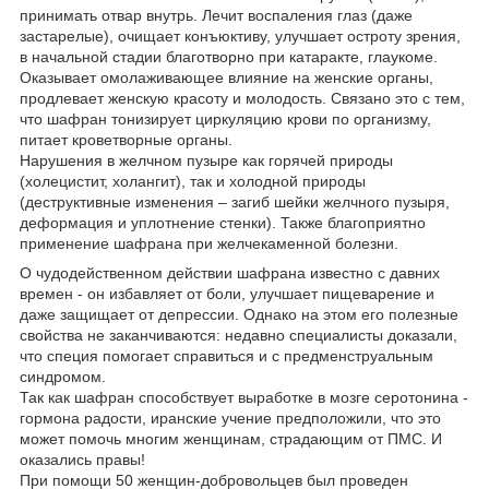
принимать отвар внутрь. Лечит воспаления глаз (даже
застарелые), очищает конъюктиву, улучшает остроту зрения,
в начальной стадии благотворно при катаракте, глаукоме.
Оказывает омолаживающее влияние на женские органы,
продлевает женскую красоту и молодость. Связано это с тем,
что шафран тонизирует циркуляцию крови по организму,
питает кроветворные органы.
Нарушения в желчном пузыре как горячей природы
(холецистит, холангит), так и холодной природы
(деструктивные изменения – загиб шейки желчного пузыря,
деформация и уплотнение стенки). Также благоприятно
применение шафрана при желчекаменной болезни.
О чудодейственном действии шафрана известно с давних
времен - он избавляет от боли, улучшает пищеварение и
даже защищает от депрессии. Однако на этом его полезные
свойства не заканчиваются: недавно специалисты доказали,
что специя помогает справиться и с предменструальным
синдромом.
Так как шафран способствует выработке в мозге серотонина -
гормона радости, иранские учение предположили, что это
может помочь многим женщинам, страдающим от ПМС. И
оказались правы!
При помощи 50 женщин-добровольцев был проведен