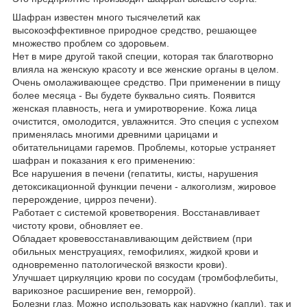
Шафран известен много тысячелетий как
высокоэффективное природное средство, решающее
множество проблем со здоровьем.
Нет в мире другой такой специи, которая так благотворно
влияла на женскую красоту и все женские органы в целом.
Очень омолаживающее средство. При применении в пищу
более месяца - Вы будете буквально сиять. Появится
женская плавность, нега и умиротворение. Кожа лица
очистится, омолодится, увлажнится. Это специя с успехом
применялась многими древними царицами и
обитательницами гаремов. Проблемы, которые устраняет
шафран и показания к его применению:
Все нарушения в печени (гепатиты, кисты, нарушения
детоксикационной функции печени - алкоголизм, жировое
перерождение, цирроз печени).
Работает с системой кроветворения. Восстанавливает
чистоту крови, обновляет ее.
Обладает кровевосстанавливающим действием (при
обильных менструациях, гемофилиях, жидкой крови и
одновременно патологической вязкости крови).
Улучшает циркуляцию крови по сосудам (тромбофлебиты,
варикозное расширение вен, геморрой).
Болезни глаз. Можно использовать как наружно (капли), так и