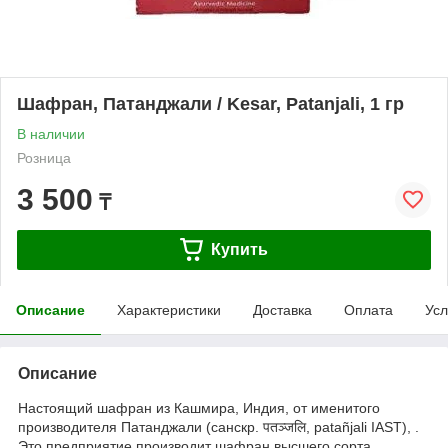
Шафран, Патанджали / Kesar, Patanjali, 1 гр
В наличии
Розница
3 500
₸
Купить
Описание
Характеристики
Доставка
Оплата
Усл
Описание
Настоящий шафран из Кашмира, Индия, от именитого
производителя Патанджали (санскр. पतञ्जलि, patañjali IAST), .
Это предприятие производит шафран высшего сорта.