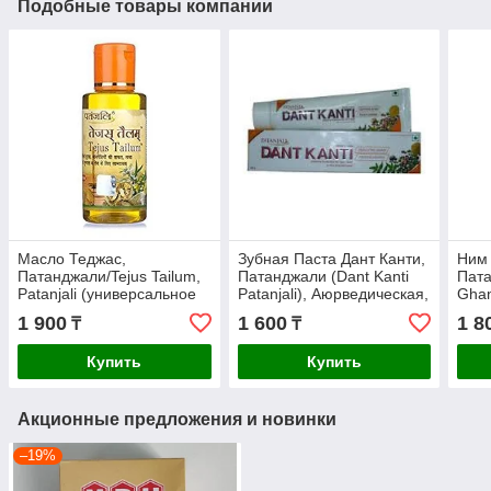
Подобные товары компании
Масло Теджас,
Зубная Паста Дант Канти,
Ним 
Патанджали/Tejus Tailum,
Патанджали (Dant Kanti
Пат
Patanjali (универсальное
Patanjali), Аюрведическая,
Ghan
для кожи и волос,
100 гр
- оч
1 900
1 600
1 8
₸
₸
массажное), 100 мл
Купить
Купить
Акционные предложения и новинки
–19%