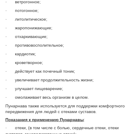
·
ветрогонное;
·
потогонное;
·
литолитическое;
·
жаропонижающие;
·
отхаркивающие;
·
противовосполительное;
·
кардиотик;
·
кроветворное;
·
действует как почечный тоник;
·
увеличивает продолжительность жизни;
·
улучшает пищеварение;
·
омолаживает весь организм в целом.
Пунарнава также используется для поддержки комфортного
передвижения для людей с отеками суставов.
Показания к применению Пунарнавы
:
·
отеки, (в том числе с болью, сердечные отеки, отеки
суставов, генерализованные отеки);