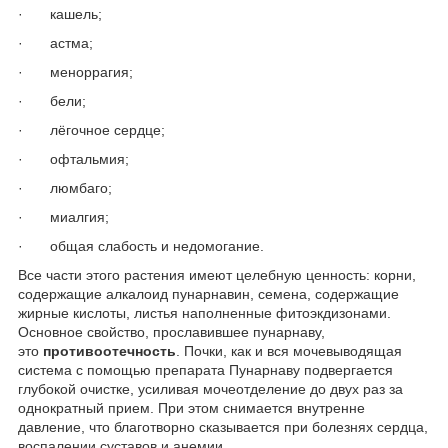
·
кашель;
·
астма;
·
меноррагия;
·
бели;
·
лёгочное сердце;
·
офтальмия;
·
люмбаго;
·
миалгия;
·
общая слабость и недомогание.
Все части этого растения имеют целебную ценность: корни,
содержащие алкалоид пунарнавин, семена, содержащие
жирные кислоты, листья наполненные фитоэкдизонами.
Основное свойство, прославившее пунарнаву,
это
противоотечность
. Почки, как и вся мочевыводящая
система с помощью препарата Пунарнаву подвергается
глубокой очистке, усиливая мочеотделение до двух раз за
однократный прием. При этом снимается внутренне
давление, что благотворно сказывается при болезнях сердца,
воспалении суставов и анемии.