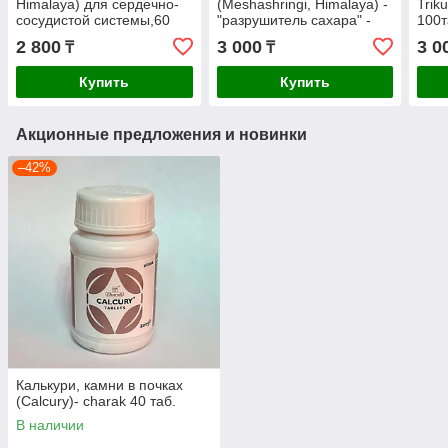
Himalaya) для сердечно-
(Meshashringi, Himalaya) -
Trik
сосудистой системы,60
"разрушитель сахара" -
100т
таблеток
аюрведа для диабетиков,
камн
2 800
3 000
3 0
₸
₸
60 таблеток
цист
Купить
Купить
Акционные предложения и новинки
–42%
Калькури, камни в почках
(Calcury)- charak 40 таб.
В наличии