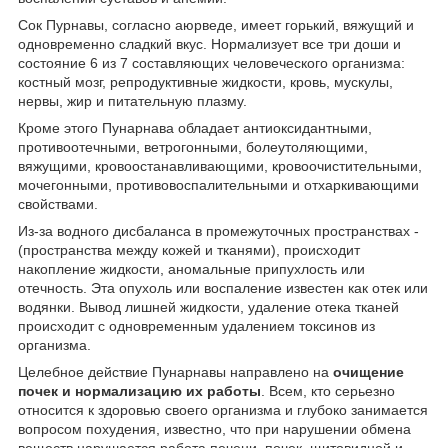
Сок Пурнавы, согласно аюрведе, имеет горький, вяжущий и
одновременно сладкий вкус. Нормализует все три доши и
состояние 6 из 7 составляющих человеческого организма:
костный мозг, репродуктивные жидкости, кровь, мускулы,
нервы, жир и питательную плазму.
Кроме этого Пунарнава обладает антиоксидантными,
противоотечными, ветрогонными, болеутоляющими,
вяжущими, кровоостанавливающими, кровоочистительными,
мочегонными, противовоспалительными и отхаркивающими
свойствами.
Из­-за водного дисбаланса в промежуточных пространствах ­
(пространства между кожей и тканями), происходит
накопление жидкости, аномальные припухлость или
отечность. Эта опухоль или воспаление известен как отек или
водянки. Вывод лишней жидкости, удаление отека тканей
происходит с одновременным удалением токсинов из
организма.
Целебное действие Пунарнавы направлено на
очищение
почек и нормализацию их работы
. Всем, кто серьезно
относится к здоровью своего организма и глубоко занимается
вопросом похудения, известно, что при нарушении обмена
веществ нарушается работа печени, почек, щитовидной и