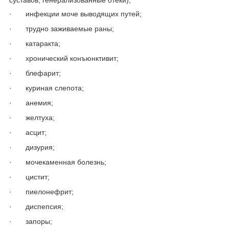
·
инфекции моче выводящих путей;
·
трудно заживаемые раны;
·
катаракта;
·
хронический конъюнктивит;
·
блефарит;
·
куриная слепота;
·
анемия;
·
желтуха;
·
асцит;
·
дизурия;
·
мочекаменная болезнь;
·
цистит;
·
пиелонефрит;
·
диспепсия;
·
запоры;