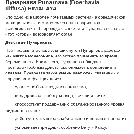
Пунарнава
Punarnava
(Boerhavia
diffusa)
HIMALAYA
Это одно из наиболее почитаемых растений аюрведической
медицины из-за его многочисленных вариантов
использования. В переводе с санскрита Пунарнава означает
«тот, который возобновляет орган».
Действие Пунарнавы
:
При инфекции мочевыводящих путей Пунарнава работает
как
мягкое мочегонное
, его можно применять во время
беременности. Кроме того, Пунарнава обладает
противомикробным действием,
снимает воспаление и
спазмы
. Пунарнава также
уменьшает отек
, связанный с
нарушением функции почек.
·
удаляет избыток воды из организма;
·
поддерживает работу сердца, печени и почек;
·
способствует поддержанию сбалансированного уровня
жидкости в тканях;
·
действует как мягкое слабительное и повышает аппетит;
·
успокаивает три доши, особенно Вату и Капху;