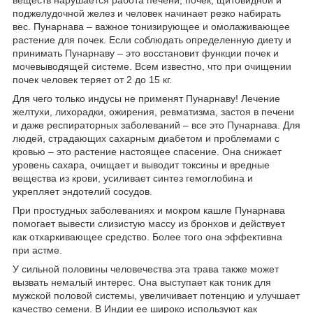
поджелудочной желез и человек начинает резко набирать
вес. Пунарнава – важное тонизирующее и омолаживающее
растение для почек. Если соблюдать определенную диету и
принимать Пунарнаву – это восстановит функции почек и
мочевыводящей системе. Всем известно, что при очищении
почек человек теряет от 2 до 15 кг.
Для чего только индусы не применят Пунарнаву! Лечение
желтухи, лихорадки, ожирения, ревматизма, застоя в печени
и даже респираторных заболеваний – все это Пунарнава. Для
людей, страдающих сахарным диабетом и проблемами с
кровью – это растение настоящее спасение. Она снижает
уровень сахара, очищает и выводит токсины и вредные
вещества из крови, усиливает синтез гемоглобина и
укрепляет эндотелий сосудов.
При простудных заболеваниях и мокром кашле Пунарнава
помогает вывести слизистую массу из бронхов и действует
как отхаркивающее средство. Более того она эффективна
при астме.
У сильной половины человечества эта трава также может
вызвать немалый интерес. Она выступает как тоник для
мужской половой системы, увеличивает потенцию и улучшает
качество семени. В Индии ее широко используют как