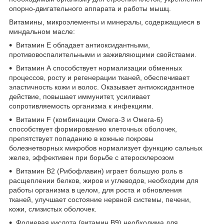
опорно-двигательного аппарата и работы мышц.
Витамины, микроэлементы и минералы, содержащиеся в
миндальном масле:
Витамин Е обладает антиоксидантными,
противовоспалительными и заживляющими свойствами.
Витамин А способствует нормализации обменных
процессов, росту и регенерации тканей, обеспечивает
эластичность кожи и волос. Оказывает антиоксидантное
действие, повышает иммунитет, усиливает
сопротивляемость организма к инфекциям.
Витамин F (комбинации Омега-3 и Омега-6)
способствует формированию клеточных оболочек,
препятствует попаданию в кожные покровы
болезнетворных микробов нормализует функцию сальных
желез, эффективен при борьбе с атеросклерозом
Витамин В2 (Рибофлавин) играет большую роль в
расщеплении белков, жиров и углеводов, необходим для
работы организма в целом, для роста и обновления
тканей, улучшает состояние нервной системы, печени,
кожи, слизистых оболочек.
Фолиевая кислота (витамин В9) необходима для