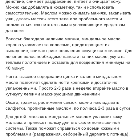
действие, снимает раздражение, питает и очищает кожу.
Можно как добавлять в косметику, так и использовать
самостоятельно. Маслом можно снимать макияж, закапывать
уши, делать массаж всего тела или проблемного места и
пользоваться как питательным и увлажняющим средством
для кожи
Волосы:
благодаря наличию магния, миндальное масло
хорошо ухаживает за волосами, предотвращает их
выпадение, снижает риск появления секущихся кончиков. Для
лечения волос необходимо нанести на них масло, укутать
теплым полотенцем и оставить для воздействия минимум на
40 минут.
Ногти:
высокое содержание цинка и калия в миндальном
масле позволяет сделать ногти крепкими и достаточно
увлажненными. Просто 2-3 раза в неделю втирайте масло в
кутикулу легкими массирующими движениями
Ожоги, травмы, растяжения связок:
можно накладывать
салфетки, пропитанные маслом, по полчаса 2-3 раза в сутки
Для детей:
массаж с миндальным маслом увлажнит кожу
малыша и принесет пользу для его скелетно-мышечной
системы. Также поможет справиться со всеми кожными
проблемами (раздражения, себорейный дерматит, потница).