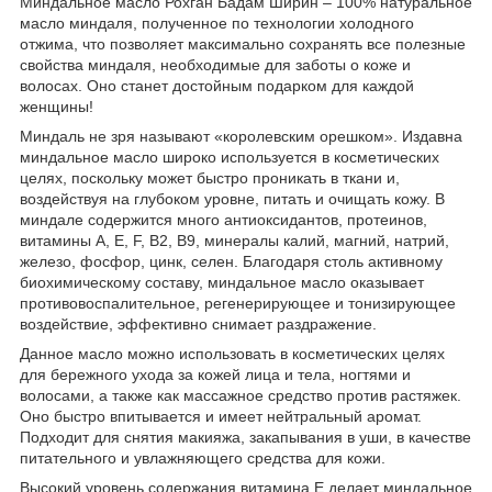
Миндальное масло Рохган Бадам Ширин
– 100% натуральное
масло миндаля, полученное по технологии холодного
отжима, что позволяет максимально сохранять все полезные
свойства миндаля, необходимые для заботы о коже и
волосах. Оно станет достойным подарком для каждой
женщины!
Миндаль не зря называют «королевским орешком». Издавна
миндaльное масло широко используется в косметических
целях, поскольку может быстро проникать в ткани и,
воздействуя на глубоком уровне, питать и очищать кожу. В
миндале содержится много антиоксидантов, протеинов,
витамины A, E, F, B2, B9, минералы калий, магний, натрий,
железо, фосфор, цинк, селен. Благодаря столь активному
биохимическому составу, миндальное масло оказывает
противовоспалительное, регенерирующее и тонизирующее
воздействие, эффективно снимает раздражение.
Данное масло можно использовать в косметических целях
для бережного ухода за кожей лица и тела, ногтями и
волосами, а также как массажное средство против растяжек.
Оно быстро впитывается и имеет нейтральный аромат.
Подходит для снятия макияжа, закапывания в уши, в качестве
питательного и увлажняющего средства для кожи.
Высокий уровень содержания витамина E делает миндальное