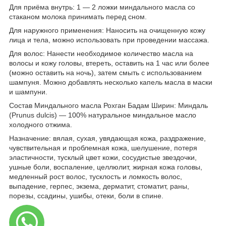
Для приёма внутрь: 1 — 2 ложки миндального масла со
стаканом молока принимать перед сном.
Для наружного применения: Наносить на очищенную кожу
лица и тела, можно использовать при проведении массажа.
Для волос: Нанести необходимое количество масла на
волосы и кожу головы, втереть, оставить на 1 час или более
(можно оставить на ночь), затем смыть с использованием
шампуня. Можно добавлять несколько капель масла в маски
и шампуни.
Состав Миндального масла Рохган Бадам Ширин:
Миндаль
(Prunus dulcis) — 100% натуральное миндальное масло
холодного отжима.
Назначение:
вялая, сухая, увядающая кожа, раздражение,
чувствительная и проблемная кожа, шелушение, потеря
эластичности, тусклый цвет кожи, сосудистые звездочки,
ушные боли, воспаление, целлюлит, жирная кожа головы,
медленный рост волос, тусклость и ломкость волос,
выпадение, герпес, экзема, дерматит, стоматит, раны,
порезы, ссадины, ушибы, отеки, боли в спине.