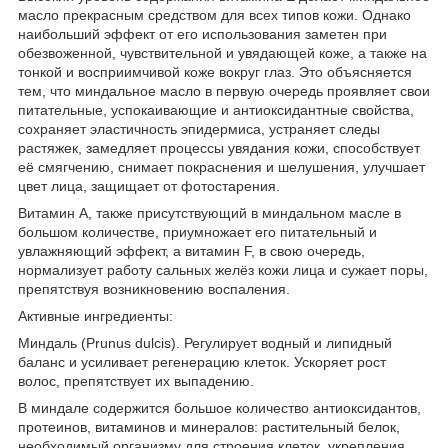
масло прекрасным средством для всех типов кожи. Однако
наибольший эффект от его использования заметен при
обезвоженной, чувствительной и увядающей коже, а также на
тонкой и восприимчивой коже вокруг глаз. Это объясняется
тем, что миндальное масло в первую очередь проявляет свои
питательные, успокаивающие и антиоксидантные свойства,
сохраняет эластичность эпидермиса, устраняет следы
растяжек, замедляет процессы увядания кожи, способствует
её смягчению, снимает покраснения и шелушения, улучшает
цвет лица, защищает от фотостарения.
Витамин A, также присутствующий в миндальном масле в
большом количестве, приумножает его питательный и
увлажняющий эффект, а витамин F, в свою очередь,
нормализует работу сальных желёз кожи лица и сужает поры,
препятствуя возникновению воспаления.
Активные ингредиенты:
Миндаль (Prunus dulcis).
Регулирует водный и липидный
баланс и усиливает регенерацию клеток. Ускоряет рост
волос, препятствует их выпадению.
В миндале содержится большое количество антиоксидантов,
протеинов, витаминов и минералов: растительный белок,
необходимый организму для строения клеток, укрепления