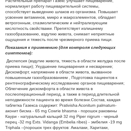
Растительный препарат Газекс улучшает пищеварение,
нормализует работу пищеварительной системы,
способствует выведению шлаков из организма. Повышает
усвоение витаминов, микро и макроэлементов, обладает
ветрогонным, спазмолитическим и нейтрализующим
кислотность свойствами. Препятствует излишнему
газообразованию, вздутию живота, снимает неприятные
ощущения и тяжесть после чрезмерного приема пищи.
Показания к применению (для контроля следующих
симптомов):
Диспепсия (вздутие живота, тяжесть в области желудка после
приема пищи); Ухудшение пищеварения и несварение;
Дискомфорт, напряжение в области живота, вызванное
повышенным газообразованием , Подготовка пациентов к
рентгенографическому исследованию органов пищеварения;
Облегчение дискомфорта в области живота в
послеоперационный период, а также в период длительной
неподвижности пациента во время болезни.Состав, каждая
таблетка Газекса содержит: Prativisha Aconitum palmatum-
аконит бисма - 65 mg Cowrie bhasma - порошок раковины
Кaури - натуральный кальций 32 mg Piper nigrum - черный
перец -32 mg Exts. Vidanga (Embelia ribes) - эмбелия -19 mg
Triphala –(порошок трех фруктов: Амалаки, Харитаки,