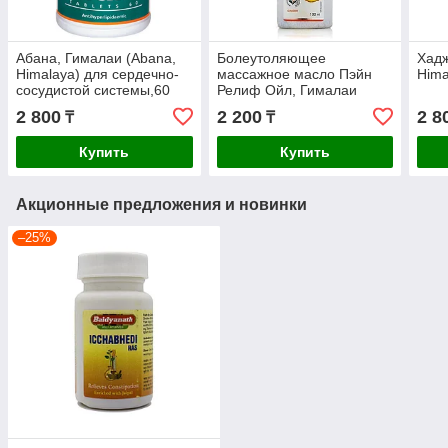
Абана, Гималаи (Abana,
Болеутоляющее
Хадж
Himalaya) для сердечно-
массажное масло Пэйн
Hima
сосудистой системы,60
Релиф Ойл, Гималаи
таблеток
(Pain Relief Oil, Himalaya),
2 800
2 200
2 8
₸
₸
100 мл
Купить
Купить
Акционные предложения и новинки
–25%