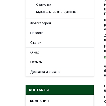
У
Статуэтки
Н
В
Музыкальные инструменты
П
К
Фотогалерея
р
о
Новости
Д
п
Статьи
И
п
О нас
К
1
Отзывы
ч
б
Доставка и оплата
н
т
П
КОНТАКТЫ
б
С
С