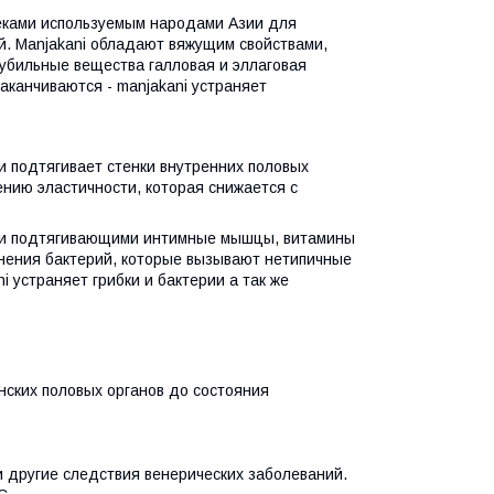
веками используемым народами Азии для
й. Manjakani обладают вяжущим свойствами,
убильные вещества галловая и эллаговая
аканчиваются - manjakani устраняет
и подтягивает стенки внутренних половых
ению эластичности, которая снижается с
ами подтягивающими интимные мышцы, витамины
анения бактерий, которые вызывают нетипичные
 устраняет грибки и бактерии а так же
нских половых органов до состояния
и другие следствия венерических заболеваний.