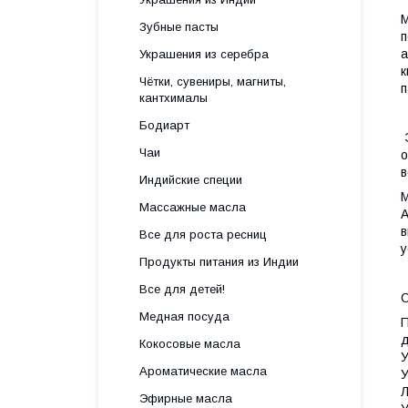
M
Зубные пасты
п
а
Украшения из серебра
к
Чётки, сувениры, магниты,
п
кантхималы
Бодиарт
Э
Чаи
о
в
Индийские специи
M
Массажные масла
А
в
Все для роста ресниц
у
Продукты питания из Индии
Все для детей!
С
Медная посуда
П
д
Кокосовые масла
У
Ароматические масла
У
Л
Эфирные масла