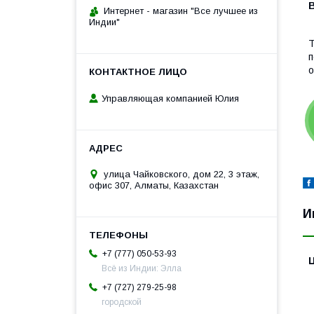
В
Интернет - магазин "Все лучшее из
Индии"
Т
п
о
Управляющая компанией Юлия
улица Чайковского, дом 22, 3 этаж,
офис 307, Алматы, Казахстан
И
+7 (777) 050-53-93
Всё из Индии: Элла
+7 (727) 279-25-98
городской