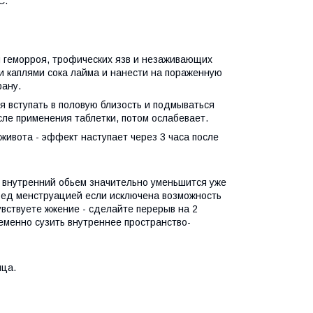
С.
я геморроя, трофических язв и незаживающих
и каплями сока лайма и нанести на пораженную
рану.
 вступать в половую близость и подмываться
сле применения таблетки, потом ослабевает.
живота - эффект наступает через 3 часа после
и внутренний обьем значительно уменьшится уже
еред менструацией если исключена возможность
увствуете жжение - сделайте перерыв на 2
ременно сузить внутреннее пространство-
яца.