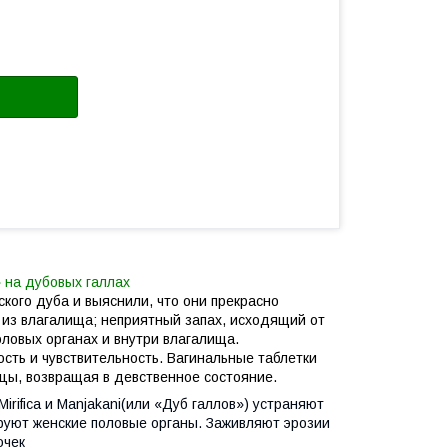
 на дубовых галлах
кого дуба и выяснили, что они прекрасно
 из влагалища; неприятный запах, исходящий от
оловых органах и внутри влагалища.
сть и чувствительность. Вагинальные таблетки
цы, возвращая в девственное состояние.
rifica и Manjakani(или «Дуб галлов»)
устраняют
руют женские половые органы. Заживляют эрозии
очек