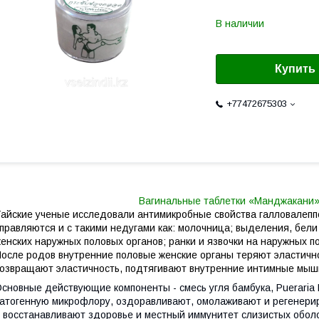
В наличии
Купить
+77472675303
Вагинальные таблетки «Манджакани»
айские ученые исследовали антимикробные свойства галловалеппс
правляются и с такими недугами как: молочница; выделения, бели
енских наружных половых органов; ранки и язвочки на наружных п
осле родов внутренние половые женские органы теряют эластично
озвращают эластичность, подтягивают внутренние интимные мыш
сновные действующие компоненты - смесь угля бамбука, Pueraria Mi
атогенную микрофлору, оздоравливают, омолаживают и регенери
 восстанавливают здоровье и местный иммунитет слизистых обол