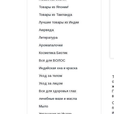
Товары из Японии!
Товары из Таиланда
Лучшие товары из Индии
Аюрведа
Литература
Аромапалочки
Косметика Биотик
Всё для ВОЛОС
Индийская хна и краска
Уход за телом
Т
с
Уход за лицом
ж
Все для здоровья глаз
П
в
лечебные мази и масла
О
Мыло
п
и
Украшения из Индии