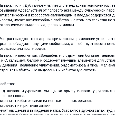
anjakani или «Дуб галлов» является легендарным компонентом, 
овышения удовольствия от полового акта между супружеской паро
нтисептическим и кровоостанавливающим, в плодах содержатся д
ислоты, имеют антимикробные свойства. На этом его свойства не з
атологические выделения, эрозии и миомы.
кстракт плодов этого дерева при местном применении укрепляет 
рганов, обладает вяжущими свойствами, способствует восстановл
озрастом или после родов.
anjakani известны как «Волшебные плоды» - они богатые танин
 и С, кальцием, белком и содержит вяжущим элементом для устр
ыделения , появление уплотнений, эндометриоза и миом. Manjakani
страняет избыточные выделения и избыточную сухость.
войства:
одтягивают и укрепляют мышцы, которые усиливают упругость же
евственности.
страняют избыток слизи из женских половых органов.
страняют неприятные запахи
ечат опущения и выпадения матки, Устраняют дурной запах, зуд 