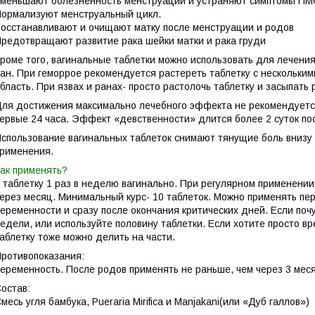
меньшают болезненность менструации и устраняют симптомы ПМ
ормализуют менструальный цикл.
осстанавливают и очищают матку после менструации и родов
редотвращают развитие рака шейки матки и рака груди
роме того, вагинальные таблетки можно использовать для лечени
ан. При геморрое рекомендуется растереть таблетку с нескольким
бласть. При язвах и ранах- просто растолочь таблетку и засыпать 
ля достижения максимально лечебного эффекта не рекомендуется
ервые 24 часа. Эффект «девственности» длится более 2 суток по
спользование вагинальных таблеток снимают тянущие боль внизу 
рименения.
ак применять?
 таблетку 1 раз в неделю вагинально. При регулярном применени
ерез месяц. Минимальный курс- 10 таблеток. Можно применять п
еременности и сразу после окончания критических дней. Если поч
едели, или используйте половину таблетки. Если хотите просто в
аблетку тоже можно делить на части.
ротивопоказания:
еременность. После родов применять не раньше, чем через 3 мес
остав:
месь угля бамбука, Pueraria Mirifica и Manjakani(или «Дуб галлов»)