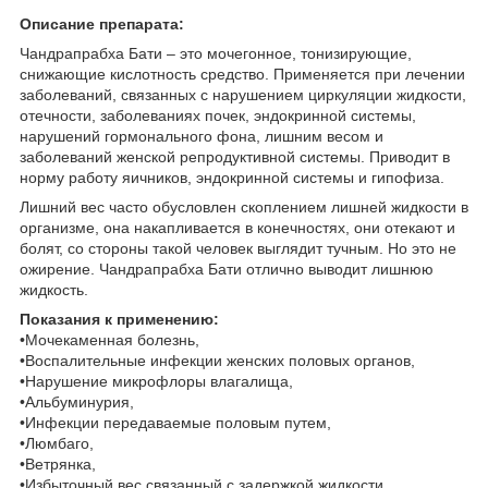
Описание препарата:
Чандрапрабха Бати – это мочегонное, тонизирующие,
снижающие кислотность средство. Применяется при лечении
заболеваний, связанных с нарушением циркуляции жидкости,
отечности, заболеваниях почек, эндокринной системы,
нарушений гормонального фона, лишним весом и
заболеваний женской репродуктивной системы. Приводит в
норму работу яичников, эндокринной системы и гипофиза.
Лишний вес часто обусловлен скоплением лишней жидкости в
организме, она накапливается в конечностях, они отекают и
болят, со стороны такой человек выглядит тучным. Но это не
ожирение. Чандрапрабха Бати отлично выводит лишнюю
жидкость.
Показания к применению:
•Мочекаменная болезнь,
•Воспалительные инфекции женских половых органов,
•Нарушение микрофлоры влагалища,
•Альбуминурия,
•Инфекции передаваемые половым путем,
•Люмбаго,
•Ветрянка,
•Избыточный вес связанный с задержкой жидкости,