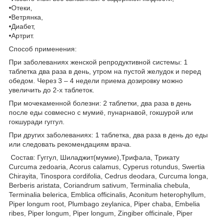
•Отеки,
•Ветрянка,
•Диабет,
•Артрит.
Способ применения:
При заболеваниях женской репродуктивной системы: 1
таблетка два раза в день, утром на пустой желудок и перед
обедом. Через 3 – 4 недели приема дозировку можно
увеличить до 2-х таблеток.
При мочекаменной болезни: 2 таблетки, два раза в день
после еды совмесно с мумиё, пунарнавой, гокшурой или
гокшуради гуггул.
При других заболеваниях: 1 таблетка, два раза в день до еды
или следовать рекомендациям врача.
Состав: Гуггул, Шиладжит(мумие),Трифала, Трикату
Curcuma zedoaria, Acorus calamus, Cyperus rotundus, Swertia
Chirayita, Tinospora cordifolia, Cedrus deodara, Curcuma longa,
Berberis aristata, Coriandrum sativum, Terminalia chebula,
Terminalia belerica, Emblica officinalis, Aconitum heterophyllum,
Piper longum root, Plumbago zeylanica, Piper chaba, Embelia
ribes, Piper longum, Piper longum, Zingiber officinale, Piper