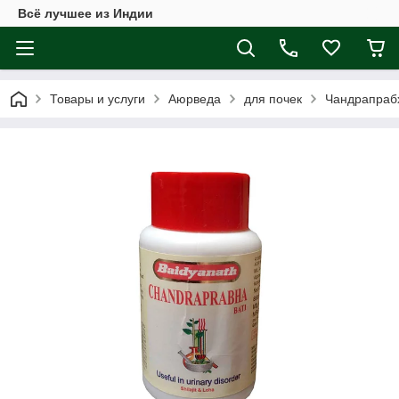
Всё лучшее из Индии
Товары и услуги
Аюрведа
для почек
Чандрапрабха