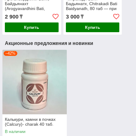
Байдьянахт
Бадьянатх, Chitrakadi Bati
(Arogyavardhini Bati,
Baidyanath, 80 таб — при
Baidyanath) 80таб.
расстройствах желудка
2 900
3 000
₸
₸
Гепатопротектор,
желчегонное
Купить
Купить
Акционные предложения и новинки
–42%
Калькури, камни в почках
(Calcury)- charak 40 таб.
В наличии