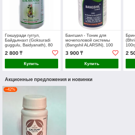
Гокшуради гуггул,
Бангшил - Тоник для
Брин
Байдьянахт (Goksuradi
мочеполовой системы
(Bhr
guggulu, Baidyanath), 80
(Bangshil ALARSIN), 100
100г
табл, мочеполовая сфера,
таб., простатит, цистит,
2 800
3 900
2 5
₸
₸
диабет, почки
уретрит, пиелонефрит
Купить
Купить
Акционные предложения и новинки
–42%