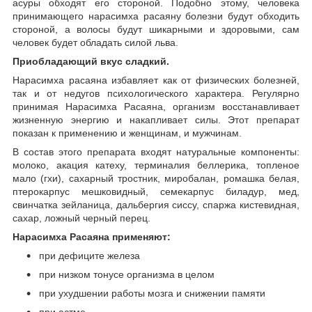
асуры обходят его стороной. Подобно этому, человека
принимающего нарасимха расаяну болезни будут обходить
стороной, а волосы будут шикарными и здоровыми, сам
человек будет обладать силой льва.
Приобладающий вкус сладкий.
Нарасимха расаяна избавляет как от физических болезней,
так и от недугов психологического характера. Регулярно
принимая Нарасимха Расаяна, организм восстанавливает
жизненную энергию и накапливает силы. Этот препарат
показан к применению и женщинам, и мужчинам.
В состав этого препарата входят натуральные компоненты:
молоко, акация катеху, терминалия беллерика, топленое
мало (гхи), сахарный тростник, миробалан, ромашка белая,
птерокарпус мешковидный, семекарпус биладур, мед,
свинчатка зейланица, дальбергия сиссу, спаржа кистевидная,
сахар, ложный черный перец.
Нарасимха Расаяна применяют:
при дефиците железа
при низком тонусе организма в целом
при ухудшении работы мозга и снижении памяти
при астме