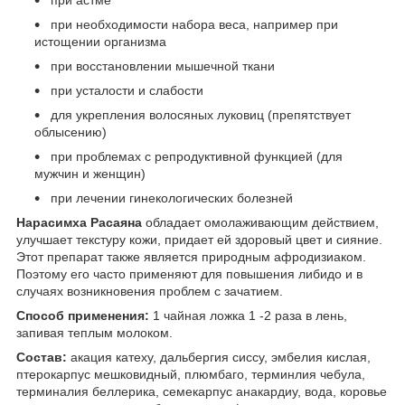
при необходимости набора веса, например при
истощении организма
при восстановлении мышечной ткани
при усталости и слабости
для укрепления волосяных луковиц (препятствует
облысению)
при проблемах с репродуктивной функцией (для
мужчин и женщин)
при лечении гинекологических болезней
Нарасимха Расаяна
обладает омолаживающим действием,
улучшает текстуру кожи, придает ей здоровый цвет и сияние.
Этот препарат также является природным афродизиаком.
Поэтому его часто применяют для повышения либидо и в
случаях возникновения проблем с зачатием.
Способ применения:
1 чайная ложка 1 -2 раза в лень,
запивая теплым молоком.
Состав:
акация катеху, дальбергия сиссу, эмбелия кислая,
птерокарпус мешковидный, плюмбаго, терминлия чебула,
терминалия беллерика, семекарпус анакардиу, вода, коровье