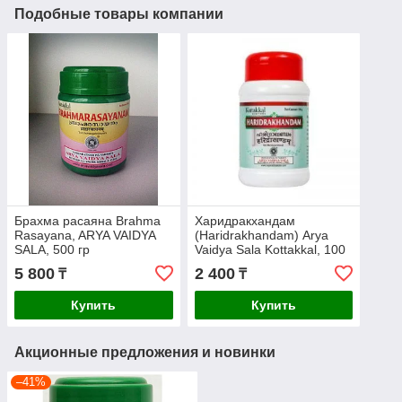
Подобные товары компании
Брахма расаяна Brahma
Харидракхандам
Rasayana, ARYA VAIDYA
(Haridrakhandam) Arya
SALA, 500 гр
Vaidya Sala Kottakkal, 100
гр. для лечения кожных
5 800
2 400
₸
₸
заболеваний и аллергии
Купить
Купить
Акционные предложения и новинки
–41%