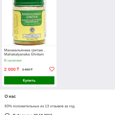
Махакальянака гритам ,
Mahakalyanaka Ghritam
В наличии
2 000
₸
3 400 ₸
Купить
О нас
83% положительных из 13 отзывов за год