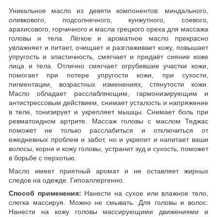
Уникальное масло из девяти компонентов: миндального,
оливкового, подсолнечного, кунжутного, соевого,
арахисового, горчичного и масла грецкого ореха для массажа
головы и тела. Лёгкое и ароматное масло прекрасно
увлажняет и питает, очищает и разглаживает кожу, повышает
упругость и эластичность, смягчает и придаёт сияние коже
лица и тела. Отлично смягчает огрубевшие участки кожи,
помогает при потере упругости кожи, при сухости,
пигментации, возрастных изменениях, стянутости кожи.
Масло обладает расслабляющим, гармонизирующим и
антистрессовым действием, снимает усталость и напряжение
в теле, тонизирует и укрепляет мышцы. Снимает боль при
ревматоидном артрите. Массаж головы с маслом Теджас
поможет не только расслабиться и отключиться от
ежедневных проблем и забот, но и укрепит и напитает ваши
волосы, корни и кожу головы, устранит зуд и сухость, поможет
в борьбе с перхотью.
Масло имеет приятный аромат и не оставляет жирных
следов на одежде. Гипоаллергенно.
Способ применения:
Нанести на сухое или влажное тело,
слегка массируя. Можно не смывать. Для головы и волос:
Нанести на кожу головы массирующими движениями и