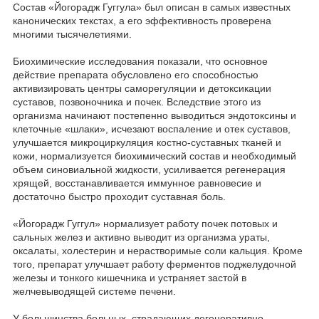
Состав «Йогорадж Гуггула» был описан в самых известных
канонических текстах, а его эффективность проверена
многими тысячелетиями.
Биохимические исследования показали, что основное
действие препарата обусловлено его способностью
активизировать центры саморегуляции и детоксикации
суставов, позвоночника и почек. Вследствие этого из
организма начинают постепенно выводиться эндотоксины и
клеточные «шлаки», исчезают воспаление и отек суставов,
улучшается микроциркуляция костно-суставных тканей и
кожи, нормализуется биохимический состав и необходимый
объем синовиальной жидкости, усиливается регенерация
хрящей, восстанавливается иммунное равновесие и
достаточно быстро проходит суставная боль.
«Йогорадж Гуггул» нормализует работу почек потовых и
сальных желез и активно выводит из организма ураты,
оксалаты, холестерин и нерастворимые соли кальция. Кроме
того, препарат улучшает работу ферментов поджелудочной
железы и тонкого кишечника и устраняет застой в
желчевыводящей системе печени.
У большинства больных, страдающих дегенеративно-