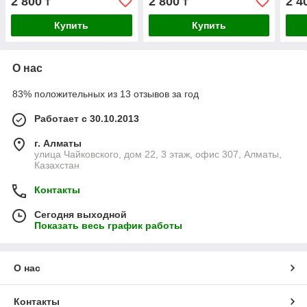
2 800
2 800
2 4
₸
₸
80таблеток
суст
Купить
Купить
О нас
83% положительных из 13 отзывов за год
Работает с 30.10.2013
г. Алматы
улица Чайковского, дом 22, 3 этаж, офис 307, Алматы,
Казахстан
Контакты
Сегодня выходной
Показать весь график работы
О нас
Контакты