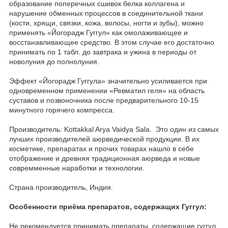
образование поперечных сшивок белка коллагена и
нарушение обменных процессов в соединительной ткани
(кости, хрящи, связки, кожа, волосы, ногти и зубы), можно
применять «Йогорадж Гуггул» как омолаживающее и
восстанавливающее средство. В этом случае его достаточно
принимать по 1 табл. до завтрака и ужина в периоды от
новолуния до полнолуния.
Эффект «Йогорадж Гуггула» значительно усиливается при
одновременном применении «Ревматил геля» на область
суставов и позвоночника после предварительного 10-15
минутного горячего компресса.
Производитель: Kottakkal Arya Vaidya Sala. Это один из самых
лучших производителей аюрведической продукции. В их
косметике, препаратах и прочих товарах нашло в себе
отображение и древняя традиционная аюрведа и новые
совремменные наработки и технологии.
Страна производитель, Индия.
Особенности приёма препаратов, содержащих Гуггул:
Не рекомендуется принимать препараты, содержащие гуггул,