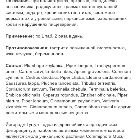
Показания:
при полиартритах, артрозах, спондилезах
позвоночника, радикулитах, травмах костно-суставной
системы, подагре, хронических гепатитах, системных
дерматитах и угревой сыпи, паркинсонизме, заболеваниях
крови и нарушениях пищеварения.
Применение:
по 1 таб. 2 раза в день.
Противопоказания:
гастрит с повышенной кислотностью,
язва желудка, беременность.
Состав:
Plumbago zeylanica, Piper longum, Trachyspermum
ammi, Carum carvi, Embelia ribes, Apium graveolens, Cuminum
cyminum, Cedrus deodara, Piper chaba, Eletaria cardamomum,
Saussurea lappa, Pluchea lanceolata, Tribulus terrestris,
Corriandrum sativum, Terminalia chebula, Terminalia belerica,
Emblica officinalis, Cyperus rotundus, Zinziber officinale, Piper
nigrum, Piper longum, Cinnamonum zeylanicum, Vetiveria
zizanioides, Cinnamomum tamala, Commiphora mucul и другие
растительные и минеральные вещества.
Йогорадж Гуггул - одна из древнейших аюрведических
фиторецептур, наиболее активным компонентом которой
является смола уникального растения Commiphora Mucul.