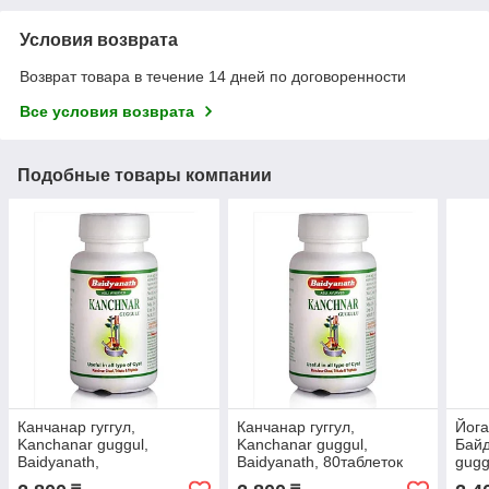
Условия возврата
Возврат товара в течение 14 дней по договоренности
Все условия возврата
Подобные товары компании
Канчанар гуггул,
Канчанар гуггул,
Йога
Kanchanar guggul,
Kanchanar guggul,
Байд
Baidyanath,
Baidyanath, 80таблеток
gugg
лимфатическая система,
поли