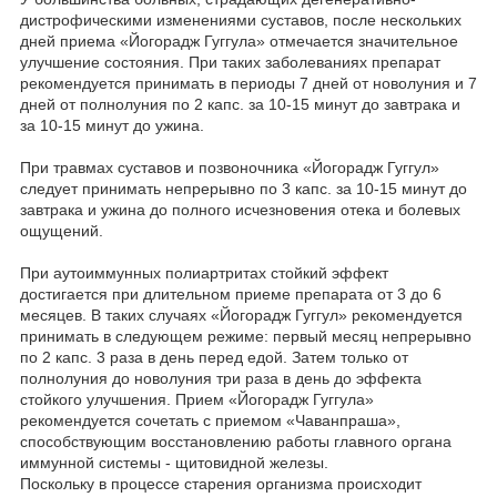
дистрофическими изменениями суставов, после нескольких
дней приема «Йогорадж Гуггула» отмечается значительное
улучшение состояния. При таких заболеваниях препарат
рекомендуется принимать в периоды 7 дней от новолуния и 7
дней от полнолуния по 2 капс. за 10-15 минут до завтрака и
за 10-15 минут до ужина.
При травмах суставов и позвоночника «Йогорадж Гуггул»
следует принимать непрерывно по 3 капс. за 10-15 минут до
завтрака и ужина до полного исчезновения отека и болевых
ощущений.
При аутоиммунных полиартритах стойкий эффект
достигается при длительном приеме препарата от 3 до 6
месяцев. В таких случаях «Йогорадж Гуггул» рекомендуется
принимать в следующем режиме: первый месяц непрерывно
по 2 капс. 3 раза в день перед едой. Затем только от
полнолуния до новолуния три раза в день до эффекта
стойкого улучшения. Прием «Йогорадж Гуггула»
рекомендуется сочетать с приемом «Чаванпраша»,
способствующим восстановлению работы главного органа
иммунной системы - щитовидной железы.
Поскольку в процессе старения организма происходит