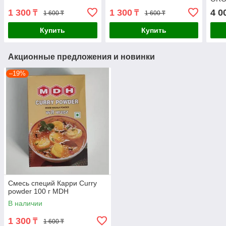
1 300
1 300
4 0
₸
₸
1 600 ₸
1 600 ₸
Купить
Купить
Акционные предложения и новинки
–19%
Смесь специй Карри Curry
powder 100 г MDH
В наличии
1 300
₸
1 600 ₸