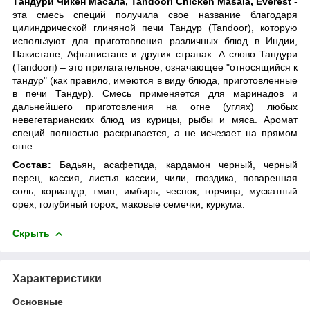
Тандури Чикен Масала, Tandoori Chicken Masala, Everest
-
эта смесь специй получила свое название благодаря
цилиндрической глиняной печи Тандур (Tandoor), которую
используют для приготовления различных блюд в Индии,
Пакистане, Афганистане и других странах. А слово Тандури
(Tandoori) – это прилагательное, означающее "относящийся к
тандур" (как правило, имеются в виду блюда, приготовленные
в печи Тандур). Смесь применяется для маринадов и
дальнейшего приготовления на огне (углях) любых
невегетарианских блюд из курицы, рыбы и мяса. Аромат
специй полностью раскрывается, а не исчезает на прямом
огне.
Состав:
Бадьян, асафетида, кардамон черный, черный
перец, кассия, листья кассии, чили, гвоздика, поваренная
соль, кориандр, тмин, имбирь, чеснок, горчица, мускатный
орех, голубиный горох, маковые семечки, куркума.
Скрыть
Характеристики
Основные