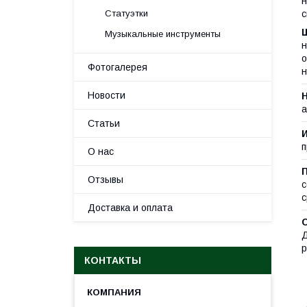
н
Статуэтки
с
Ш
Музыкальные инструменты
н
о
Фотогалерея
н
Новости
а
Статьи
п
О нас
Отзывы
с
с
Доставка и оплата
Д
p
КОНТАКТЫ