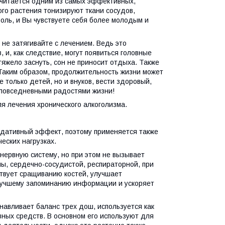
считается одним из самых эффективных,
го растения тонизируют ткани сосудов,
оль, и Вы чувствуете себя более молодым и
не затягивайте с лечением. Ведь это
 и, как следствие, могут появиться головные
яжело заснуть, сон не приносит отдыха. Также
 Таким образом, продолжительность жизни может
е только детей, но и внуков, вести здоровый,
 повседневными радостями жизни!
я лечения хронического алкоголизма.
едативный эффект, поэтому применяется также
еских нагрузках.
нервную систему, но при этом не вызывает
ы, сердечно-сосудистой, респираторной, при
ствует сращиванию костей, улучшает
 лучшему запоминанию информации и ускоряет
навливает баланс трех дош, используется как
вных средств. В основном его используют для