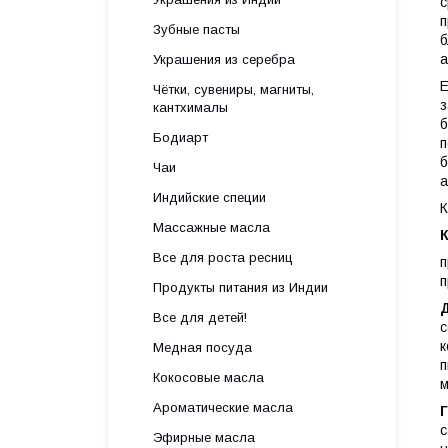
с
п
Зубные пасты
б
а
Украшения из серебра
Е
Чётки, сувениры, магниты,
з
кантхималы
б
Бодиарт
п
б
Чаи
а
Индийские специи
К
Массажные масла
Все для роста ресниц
п
п
Продукты питания из Индии
Д
Все для детей!
с
к
Медная посуда
п
Кокосовые масла
Ароматические масла
Г
с
Эфирные масла