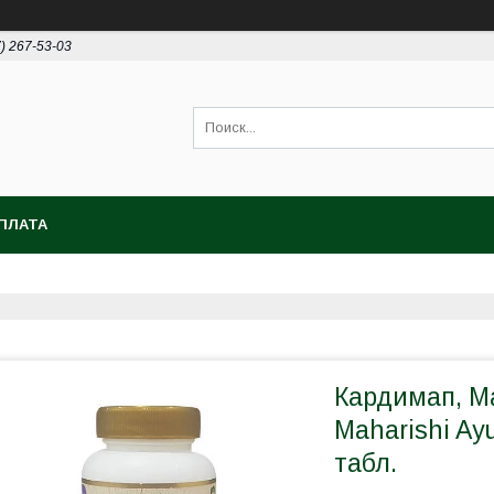
7) 267-53-03
ПЛАТА
Кардимап, М
Maharishi Ay
табл.