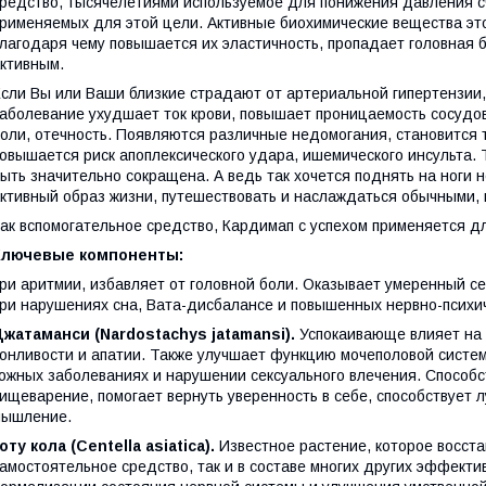
редство, тысячелетиями используемое для понижения давления 
рименяемых для этой цели. Активные биохимические вещества это
лагодаря чему повышается их эластичность, пропадает головная б
ктивным.
сли Вы или Ваши близкие страдают от артериальной гипертензии, 
аболевание ухудшает ток крови, повышает проницаемость сосудов,
оли, отечность. Появляются различные недомогания, становится т
овышается риск апоплексического удара, ишемического инсульта.
ыть значительно сокращена. А ведь так хочется поднять на ноги н
ктивный образ жизни, путешествовать и наслаждаться обычными,
ак вспомогательное средство, Кардимап с успехом применяется дл
Ключевые компоненты:
ри аритмии, избавляет от головной боли. Оказывает умеренный с
ри нарушениях сна, Вата-дисбалансе и повышенных нервно-психич
жатаманси (Nardostachys jatamansi).
Успокаивающе влияет на 
онливости и апатии. Также улучшает функцию мочеполовой систем
ожных заболеваниях и нарушении сексуального влечения. Способ
ищеварение, помогает вернуть уверенность в себе, способствует
мышление.
оту кола (Centella asiatica).
Известное растение, которое восста
амостоятельное средство, так и в составе многих других эффекти