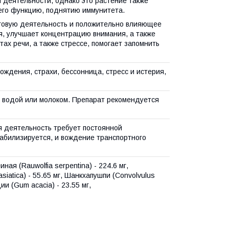
 деятельности, однако это растение также
его функцию, поднятию иммунитета.
овую деятельность и положительно влияющее
я, улучшает концентрацию внимания, а также
ах речи, а также стрессе, помогает запомнить
ождения, страхи, бессонница, стресс и истерия,
ой водой или молоком. Препарат рекомендуется
я деятельность требует постоянной
абилизируется, и вождение транспортного
я (Rauwolfia serpentina) - 224.6 мг,
asiatica) - 55.65 мг, Шанкхапушпи (Convolvulus
ции (Gum acacia) - 23.55 мг,