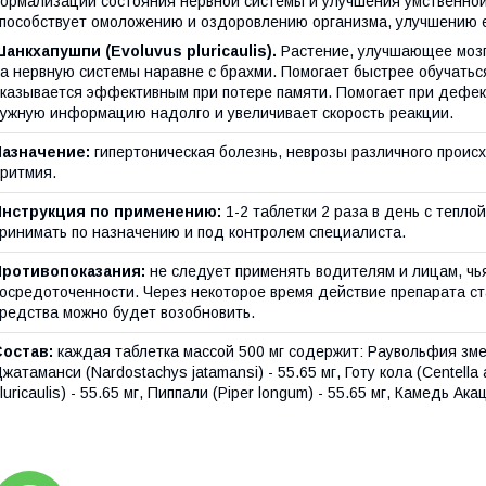
ормализации состояния нервной системы и улучшения умственной
пособствует омоложению и оздоровлению организма, улучшению 
анкхапушпи (Evoluvus pluricaulis).
Растение, улучшающее мозг
а нервную системы наравне с брахми. Помогает быстрее обучатьс
казывается эффективным при потере памяти. Помогает при дефект
ужную информацию надолго и увеличивает скорость реакции.
Назначение:
гипертоническая болезнь, неврозы различного происх
ритмия.
Инструкция по применению:
1-2 таблетки 2 раза в день с тепл
ринимать по назначению и под контролем специалиста.
Противопоказания:
не следует применять водителям и лицам, чь
осредоточенности. Через некоторое время действие препарата ст
редства можно будет возобновить.
Состав:
каждая таблетка массой 500 мг содержит: Раувольфия змеина
жатаманси (Nardostachys jatamansi) - 55.65 мг, Готу кола (Centella 
luricaulis) - 55.65 мг, Пиппали (Piper longum) - 55.65 мг, Камедь Ака