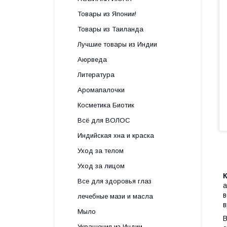
Товары из Японии!
Товары из Таиланда
Лучшие товары из Индии
Аюрведа
Литература
Аромапалочки
Косметика Биотик
Всё для ВОЛОС
Индийская хна и краска
Уход за телом
Уход за лицом
Все для здоровья глаз
а
в
лечебные мази и масла
в
Мыло
В
Украшения из Индии