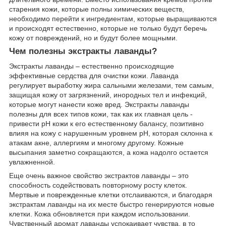
старения кожи, которые полны химических веществ,
необходимо перейти к ингредиентам, которые выращиваются
и происходят естественно, которые не только будут беречь
кожу от повреждений, но и будут более мощными.
Чем полезны экстракты лаванды?
Экстракты лаванды – естественно происходящие
эффективные сердства для очистки кожи. Лаванда
регулирует выработку жира сальными железами, тем самым,
защищая кожу от загрязнений, инородных тел и инфекций,
которые могут нанести коже вред. Экстракты лаванды
полезны для всех типов кожи, так как их главная цель -
привести рН кожи к его естественному балансу, позитивно
влияя на кожу с нарушенным уровнем рН, которая склонна к
атакам акне, аллергиям и многому другому. Кожные
высыпания заметно сокращаются, а кожа надолго остается
увлажненной.
Еще очень важное свойство экстрактов лаванды – это
способность содействовать повторному росту клеток.
Мертвые и поврежденные клетки отслаиваются, и благодаря
экстрактам лаванды на их месте быстро генерируются новые
клетки. Кожа обновляется при каждом использовании.
Чувственный аромат лаванды успокаивает чувства, в то