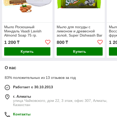
Мыло Роскошный
Мыло для посуды с
Мыл
Миндаль Vaadi Lavish
лимоном и древесной
Вос
Almond Soap 75 гр.
золой, Super Dishwash Bar
фрук
Patanjali 70 гр
тела
1 200
800
1 2
₸
₸
Купить
Купить
О нас
83% положительных из 13 отзывов за год
Работает с 30.10.2013
г. Алматы
улица Чайковского, дом 22, 3 этаж, офис 307, Алматы,
Казахстан
Контакты