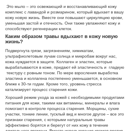
Это мыло – это освежающий и восстанавливающий кожу
комплекс с лавандой и розмарином, который вдыхает в вашу
кожу новую жизнь. Вместе они повышают циркуляцию крови,
уменьшая застой и отечность. Они также увлажняют кожу и
способствуют регенерации клеток.
Каким образом травы вдыхают в кожу новую
жизнь?
Подвергнута грязи, загрязнениям, химикатам,
ультрафиолетовым лучам солнца и микробам вокруг нас,
кожа нуждается в защите. Коллаген и эластин, которые
вырабатываются в коже, придают ей эластичность и гладкую
текстуру с ровным тоном. По мере взросления выработка
эластина и коллагена постепенно уменьшается, в основном
ближе к 30-ти годам. Кроме того, уровень стресса
катализирует процесс старения кожи.
Хороший режим ухода за кожей с необходимыми продуктами
питания для кожи, такими как витамины, минералы и влага
помогают в контроле процесса старения. Морщины, сухие
участки, тонкие линии, тусклый вид и многое другое – все это
признаки старения, с которыми натуральные травы
эффективно борятся и берегут от них кожу в течение
длительного времени. Вместо использования кремов против