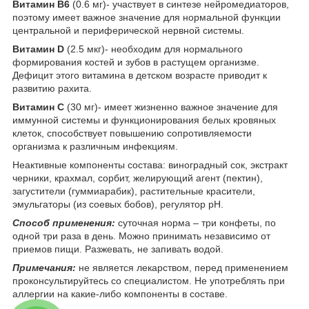
Витамин В6
(0.6 мг)- участвует в синтезе нейромедиаторов,
поэтому имеет важное значение для нормальной функции
центральной и периферической нервной системы.
Витамин D
(2.5 мкг)- необходим для нормального
формирования костей и зубов в растущем организме.
Дефицит этого витамина в детском возрасте приводит к
развитию рахита.
Витамин С
(30 мг)- имеет жизненно важное значение для
иммунной системы и функционирования белых кровяных
клеток, способствует повышению сопротивляемости
организма к различным инфекциям.
Неактивные компоненты состава: виноградный сок, экстракт
черники, крахмал, сорбит, желирующий агент (пектин),
загустители (гуммиарабик), растительные красители,
эмульгаторы (из соевых бобов), регулятор pH.
Способ применения:
суточная норма – три конфеты, по
одной три раза в день. Можно принимать независимо от
приемов пищи. Разжевать, не запивать водой.
Примечания:
не является лекарством, перед применением
проконсультируйтесь со специалистом. Не употреблять при
аллергии на какие-либо компоненты в составе.