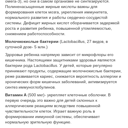
омега-3), но они в самом организме не синтезируются.
Полиненасыщенные жирные кислоты важны для
формирования клеток мозга, укрепления иммунитета,
нормального развития и работы сердечно-сосудистой
системы. Дефицит жирных кислот оборачивается задержкой
роста и развития ребенка, повышенной утомляемостью,
снижением работоспособности.
Молочнокислые бактерии
(Lactobacillus, 27 видов, в
суточной дозе- 5 млн.)
Здоровье ребенка напрямую зависит от микрофлоры его
кишечника. Настоящими защитниками здоровья являются
бактерии рода Lactobacillus. У детей, которые регулярно
принимают продукты, содержащие молочнокислые бактерии,
реже развивается кариес, снижается вероятность аллергии и
хронических форм кишечных заболеваний, активизируется
синтез иммуноглобулинов.
Витамин А
(500 мкг)- укрепляет клеточные оболочки. В
первую очередь это важно для детей склонных к
аллергическим реакциям вследствие повышенной
чувствительности клеток. Играет важную роль в
формировании иммунной системы, обеспечивает
нормальную зрительную функцию.