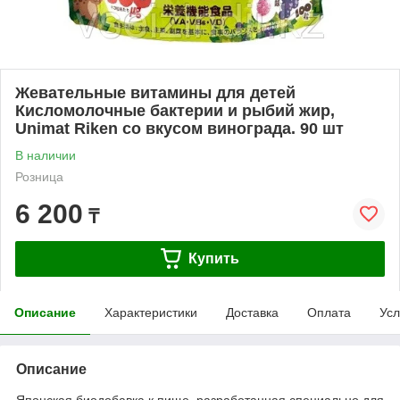
Жевательные витамины для детей
Кисломолочные бактерии и рыбий жир,
Unimat Riken со вкусом винограда. 90 шт
В наличии
Розница
6 200
₸
Купить
Описание
Характеристики
Доставка
Оплата
Усл
Описание
Японская биодобавка к пище, разработанная специально для