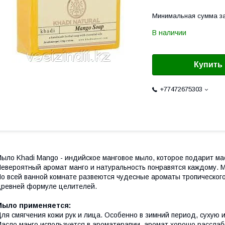
Минимальная сумма за
В наличии
Купить
+77472675303
ыло Khadi Mango - индийское манговое мыло, которое подарит м
евероятный аромат манго и натуральность понравятся каждому. М
о всей ванной комнате развеются чудесные ароматы тропического
ревней формуле целителей.
Мыло применяется:
ля смягчения кожи рук и лица. Особенно в зимний период, сухую 
асло манго используется в ароматерапии, аромат хорошо расслабл