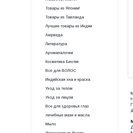
Товары из Японии!
Товары из Таиланда
Лучшие товары из Индии
Аюрведа
Литература
Аромапалочки
Косметика Биотик
Всё для ВОЛОС
Индийская хна и краска
Уход за телом
М
Уход за лицом
Н
П
Все для здоровья глаз
д
лечебные мази и масла
Мыло
Д
М
Украшения из Индии