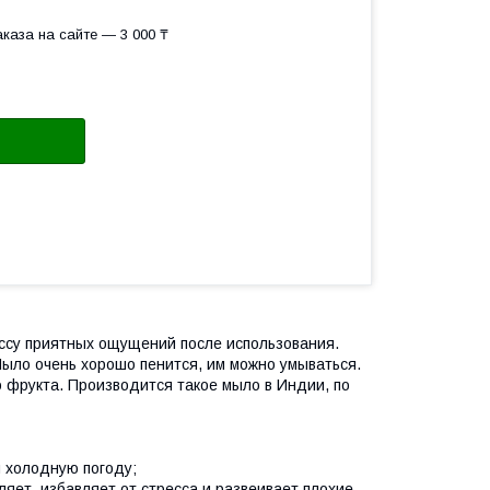
каза на сайте — 3 000 ₸
ассу приятных ощущений после использования.
ыло очень хорошо пенится, им можно умываться.
 фрукта. Производится такое мыло в Индии, по
и холодную погоду;
яет, избавляет от стресса и развеивает плохие