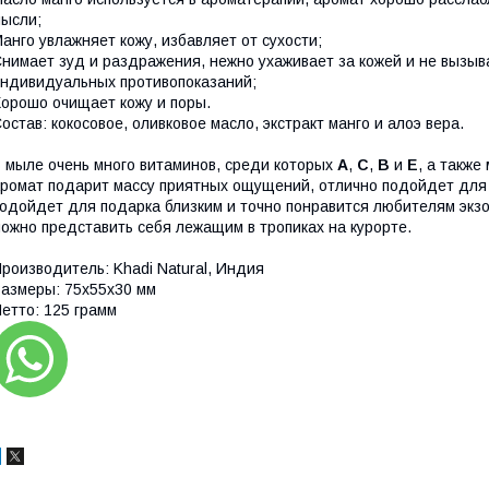
ысли;
анго увлажняет кожу, избавляет от сухости;
нимает зуд и раздражения, нежно ухаживает за кожей и не вызыва
ндивидуальных противопоказаний;
орошо очищает кожу и поры.
остав: кокосовое, оливковое масло, экстракт манго и алоэ вера.
 мыле очень много витаминов, среди которых
А
,
С
,
В
и
Е
, а такж
ромат подарит массу приятных ощущений, отлично подойдет для
одойдет для подарка близким и точно понравится любителям экз
ожно представить себя лежащим в тропиках на курорте.
роизводитель: Khadi Natural, Индия
азмеры: 75х55х30 мм
етто: 125 грамм