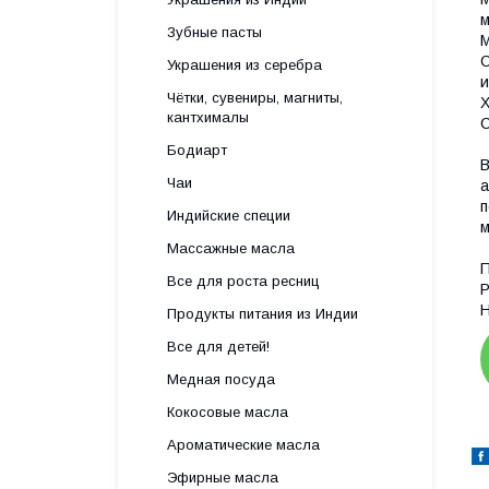
м
Зубные пасты
М
С
Украшения из серебра
и
Чётки, сувениры, магниты,
Х
кантхималы
С
Бодиарт
В
Чаи
а
п
Индийские специи
м
Массажные масла
П
Все для роста ресниц
Р
Н
Продукты питания из Индии
Все для детей!
Медная посуда
Кокосовые масла
Ароматические масла
Эфирные масла