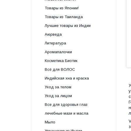
Товары из Японии!
Товары из Таиланда
Лучшие товары из Индии
Аюрведа
Литература
Аромапалочки
Косметика Биотик
Всё для ВОЛОС
Индийская хна и краска
У
Уход за телом
у
Уход за лицом
Г
Все для здоровья глаз
н
л
лечебные мази и масла
V
Мыло
з
Украшения из Индии