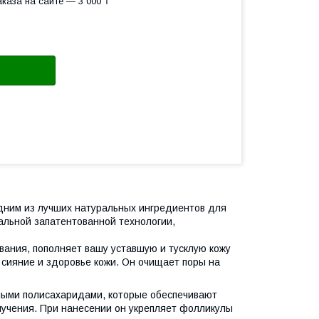
каза на сайте — 3 000 ₸
дним из лучших натуральных ингредиентов для
кальной запатентованной технологии,
ования, пополняет вашу уставшую и тусклую кожу
сияние и здоровье кожи. Он очищает поры на
ными полисахаридами, которые обеспечивают
лучения. При нанесении он укрепляет фолликулы