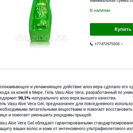
Минимальная сумма за
В наличии
Купить
+77472675303
спокаивающее и увлажняющее действие алоэ вера сделало его о
хода за кожей в Мире. Гель Vasu Aloe Vera, разработанный по уни
содержит
98,3%
натурального алоэ вера высшего качества.
ель Vasu Aloe Vera Gel, предназначен для повседневного использ
еобходимыми питательными веществами и помогает восстановить 
ице и помогает уменьшить рецидивы прыщей.
asu Aloe Vera Gel обладает гарантированными стандартизирован
ащиту ваших волос и кожи от интенсивного ультрафиолетового из