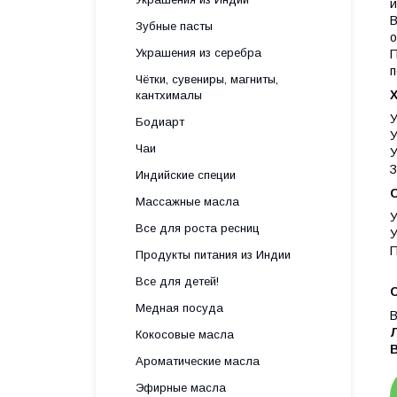
и
В
Зубные пасты
о
Украшения из серебра
П
п
Чётки, сувениры, магниты,
кантхималы
У
Бодиарт
У
Чаи
У
З
Индийские специи
Массажные масла
У
Все для роста ресниц
У
П
Продукты питания из Индии
Все для детей!
Медная посуда
В
Л
Кокосовые масла
Ароматические масла
Эфирные масла