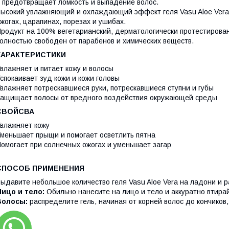
 предотвращает ломкость и выпадение волос.
ысокий увлажняющий и охлаждающий эффект геля Vasu Aloe Vera
жогах, царапинах, порезах и ушибах.
родукт на 100% вегетарианский, дерматологически протестирован
олностью свободен от парабенов и химических веществ.
ХАРАКТЕРИСТИКИ
влажняет и питает кожу и волосы
спокаивает зуд кожи и кожи головы
влажняет потрескавшиеся руки, потрескавшиеся ступни и губы
ащищает волосы от вредного воздействия окружающей среды
СВОЙСВА
влажняет кожу
меньшает прыщи и помогает осветлить пятна
омогает при солнечных ожогах и уменьшает загар
СПОСОБ ПРИМЕНЕНИЯ
ыдавите небольшое количество геля Vasu Aloe Vera на ладони и 
ицо и тело:
Обильно нанесите на лицо и тело и аккуратно втира
Волосы:
распределите гель, начиная от корней волос до кончиков