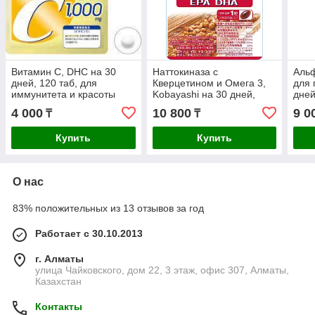
Витамин С, DHC на 30
Наттокиназа с
Альф
дней, 120 таб, для
Кверцетином и Омега 3,
для 
иммунитета и красоты
Kobayashi на 30 дней,
дне
кожи
укрепление сердца,
4 000
10 800
9 0
₸
₸
улучшение памяти,
антиоксидант
Купить
Купить
О нас
83% положительных из 13 отзывов за год
Работает с 30.10.2013
г. Алматы
улица Чайковского, дом 22, 3 этаж, офис 307, Алматы,
Казахстан
Контакты