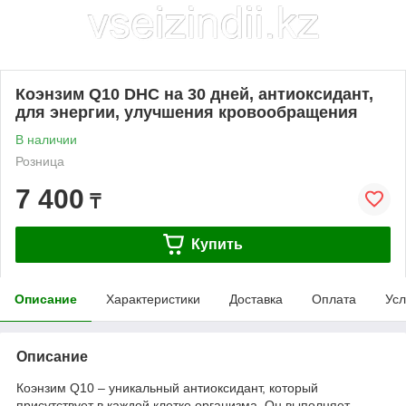
Коэнзим Q10 DHC на 30 дней, антиоксидант,
для энергии, улучшения кровообращения
В наличии
Розница
7 400
₸
Купить
Описание
Характеристики
Доставка
Оплата
Усл
Описание
Коэнзим Q10 – уникальный антиоксидант, который
присутствует в каждой клетке организма. Он выполняет