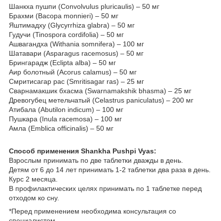
Шанкха пушпи (Convolvulus pluricaulis) – 50 мг
Брахми (Bacopa monnieri) – 50 мг
Яштимадху (Glycyrrhiza glabra) – 50 мг
Гудучи (Tinospora cordifolia) – 50 мг
Ашвагандха (Withania somnifera) – 100 мг
Шатавари (Asparagus racemosus) – 50 мг
Брингарадж (Eclipta alba) – 50 мг
Аир болотный (Acorus calamus) – 50 мг
Смритисагар рас (Smritisagar ras) – 25 мг
Сварнамакшик бхасма (Swarnamakshik bhasma) – 25 мг
Древогубец метельчатый (Celastrus paniculatus) – 200 мг
Атибала (Abutilon indicum) – 100 мг
Пушкара (Inula racemosa) – 100 мг
Амла (Emblica officinalis) – 50 мг
Способ применения Shankha Pushpi Vyas
:
Взрослым принимать по две таблетки дважды в день.
Детям от 6 до 14 лет принимать 1-2 таблетки два раза в день.
Курс 2 месяца.
В профилактических целях принимать по 1 таблетке перед
отходом ко сну.
*Перед применением необходима консультация со
специалистом.