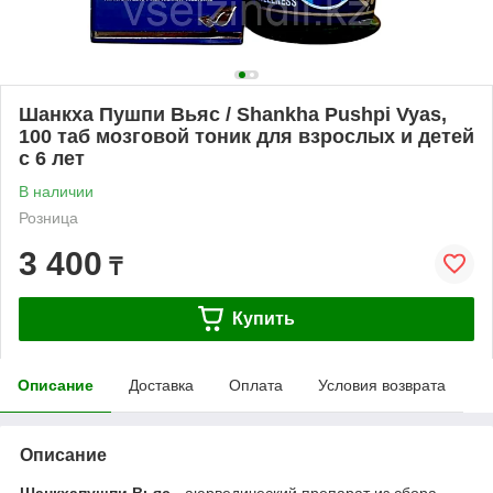
Шанкха Пушпи Вьяс / Shankha Pushpi Vyas,
100 таб мозговой тоник для взрослых и детей
с 6 лет
В наличии
Розница
3 400
₸
Купить
Описание
Доставка
Оплата
Условия возврата
Описание
Шанкхапушпи Вьяс
- аюрведический препарат из сбора