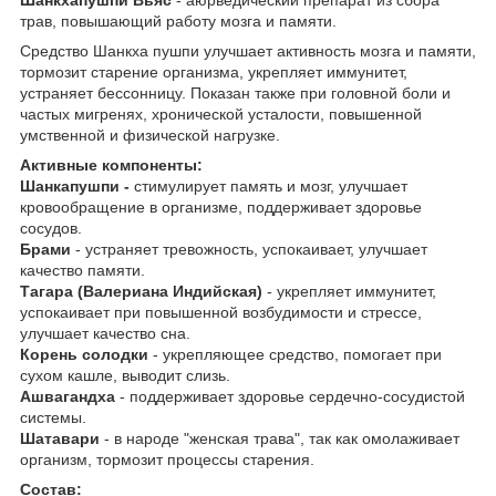
трав, повышающий работу мозга и памяти.
Средство Шанкха пушпи улучшает активность мозга и памяти,
тормозит старение организма, укрепляет иммунитет,
устраняет бессонницу. Показан также при головной боли и
частых мигренях, хронической усталости, повышенной
умственной и физической нагрузке.
Активные компоненты:
Шанкапушпи -
стимулирует память и мозг, улучшает
кровообращение в организме, поддерживает здоровье
сосудов.
Брами
- устраняет тревожность, успокаивает, улучшает
качество памяти.
Тагара (Валериана Индийская)
- укрепляет иммунитет,
успокаивает при повышенной возбудимости и стрессе,
улучшает качество сна.
Корень солодки
- укрепляющее средство, помогает при
сухом кашле, выводит слизь.
Ашвагандха
- поддерживает здоровье сердечно-сосудистой
системы.
Шатавари
- в народе "женская трава", так как омолаживает
организм, тормозит процессы старения.
Состав: