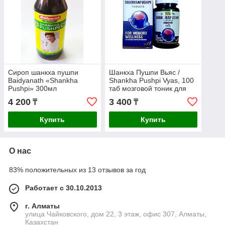
Сироп шанкха пушпи
Шанкха Пушпи Вьяс /
Baidyanath «Shankha
Shankha Pushpi Vyas, 100
Pushpi» 300мл
таб мозговой тоник для
взрослых и детей с 6 лет
4 200
3 400
₸
₸
Купить
Купить
О нас
83% положительных из 13 отзывов за год
Работает с 30.10.2013
г. Алматы
улица Чайковского, дом 22, 3 этаж, офис 307, Алматы,
Казахстан