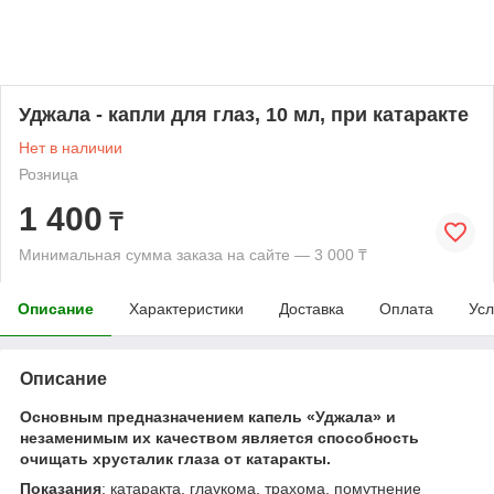
Уджала - капли для глаз, 10 мл, при катаракте
Нет в наличии
Розница
1 400
₸
Минимальная сумма заказа на сайте — 3 000 ₸
Описание
Характеристики
Доставка
Оплата
Усл
Описание
Основным предназначением капель «Уджала» и
незаменимым их качеством является способность
очищать хрусталик глаза от катаракты.
Показания
: катаракта, глаукома, трахома, помутнение