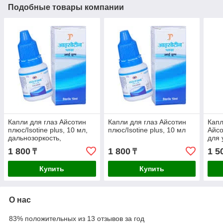
Подобные товары компании
Капли для глаз Айсотин
Капли для глаз Айсотин
Капл
плюс/Isotine plus, 10 мл,
плюс/Isotine plus, 10 мл
Айсо
дальнозоркость,
для 
близорукость,
рети
1 800
1 800
1 5
₸
₸
ретинопатия,
даль
покраснение глаз
Купить
Купить
О нас
83% положительных из 13 отзывов за год