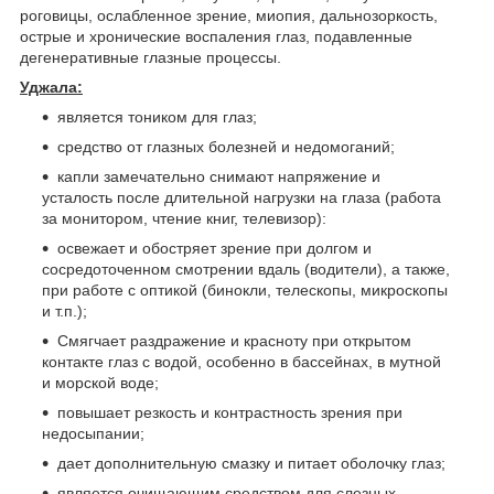
роговицы, ослабленное зрение, миопия, дальнозоркость,
острые и хронические воспаления глаз, подавленные
дегенеративные глазные процессы.
Уджала:
является тоником для глаз;
средство от глазных болезней и недомоганий;
капли замечательно снимают напряжение и
усталость после длительной нагрузки на глаза (работа
за монитором, чтение книг, телевизор):
освежает и обостряет зрение при долгом и
сосредоточенном смотрении вдаль (водители), а также,
при работе с оптикой (бинокли, телескопы, микроскопы
и т.п.);
Смягчает раздражение и красноту при открытом
контакте глаз с водой, особенно в бассейнах, в мутной
и морской воде;
повышает резкость и контрастность зрения при
недосыпании;
дает дополнительную смазку и питает оболочку глаз;
является очищающим средством для слезных