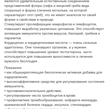
является удивительным естественным соединением
представителей флоры (гифа и мицелий гриба вида
спорыньи) и фауны (личинка мотылька, на которой
паразитирует этот гриб), что не имеет аналогов по своей
форме и свойствам в природе.
Стимулирует пролиферацию макрофагов и лимфоцитов,
повышают выработку различных цитокинов. Это способствует
активации иммунитета против вирусов, бактерий, грибков и
паразитов.
Кордицепин и кордицепиновая кислота — очень сильные
адаптогены. Они тонизируют организм, а у мужчин
способствуют повышению уровня тестостерона, часто
используется для повышения выносливости и лечения
мужского бесплодия.
Показания:
• как общеукрепляющая биологически активная добавка для
оздоровления;
• высокоэффективное средство для регулирования состояния
иммунитета;
• противовоспалительное действие;
• регулирование числа тромбоцитов в крови;
• профилактика тромбообразования, инфаркта миокарда,
ишемической болезни сердца, инсульта, стенокардии,