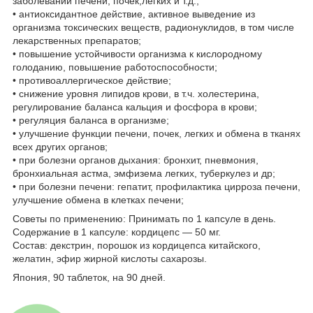
заболеваний печени, почек,легких и т.д.;
• антиоксидантное действие, активное выведение из
организма токсических веществ, радионуклидов, в том числе
лекарственных препаратов;
• повышение устойчивости организма к кислородному
голоданию, повышение работоспособности;
• противоаллергическое действие;
• снижение уровня липидов крови, в т.ч. холестерина,
регулирование баланса кальция и фосфора в крови;
• регуляция баланса в организме;
• улучшение функции печени, почек, легких и обмена в тканях
всех других органов;
• при болезни органов дыхания: бронхит, пневмония,
бронхиальная астма, эмфизема легких, туберкулез и др;
• при болезни печени: гепатит, профилактика цирроза печени,
улучшение обмена в клетках печени;
Советы по применению: Принимать по 1 капсуле в день.
Содержание в 1 капсуле: кордицепс — 50 мг.
Состав: декстрин, порошок из кордицепса китайского,
желатин, эфир жирной кислоты сахарозы.
Япония, 90 таблеток, на 90 дней.