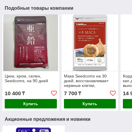
Подобные товары компании
Цинк, хром, селен,
Мака Seedcoms на 30
Корд
Seedcoms, на 90 дней
дней, восстанавливает
кап 
нервные клетки,
выно
повышает либидо,
имму
10 400
7 700
14 
₸
₸
климакс, менопауза
Купить
Купить
Акционные предложения и новинки