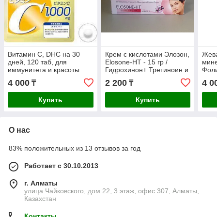
Витамин С, DHC на 30
Крем с кислотами Элозон,
Жев
дней, 120 таб, для
Elosone-HT - 15 гр /
мин
иммунитета и красоты
Гидрохинон+ Третиноин и
Фоли
кожи
Мометазон, 15 гр
ORI
4 000
2 200
4 0
₸
₸
вкус
дней
Купить
Купить
О нас
83% положительных из 13 отзывов за год
Работает с 30.10.2013
г. Алматы
улица Чайковского, дом 22, 3 этаж, офис 307, Алматы,
Казахстан
Контакты