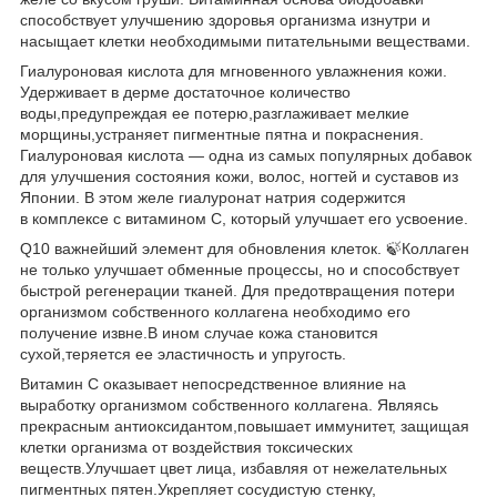
способствует улучшению здоровья организма изнутри и
насыщает клетки необходимыми питательными веществами.
Гиалуроновая кислота для мгновенного увлажнения кожи.
Удерживает в дерме достаточное количество
воды,предупреждая ее потерю,разглаживает мелкие
морщины,устраняет пигментные пятна и покраснения.
Гиалуроновая кислота — одна из самых популярных добавок
для улучшения состояния кожи, волос, ногтей и суставов из
Японии. В этом желе гиалуронат натрия содержится
в комплексе с витамином С, который улучшает его усвоение.
Q10 важнейший элемент для обновления клеток. 🍃Коллаген
не только улучшает обменные процессы, но и способствует
быстрой регенерации тканей. Для предотвращения потери
организмом собственного коллагена необходимо его
получение извне.В ином случае кожа становится
сухой,теряется ее эластичность и упругость.
Витамин С оказывает непосредственное влияние на
выработку организмом собственного коллагена. Являясь
прекрасным антиоксидантом,повышает иммунитет, защищая
клетки организма от воздействия токсических
веществ.Улучшает цвет лица, избавляя от нежелательных
пигментных пятен.Укрепляет сосудистую стенку,