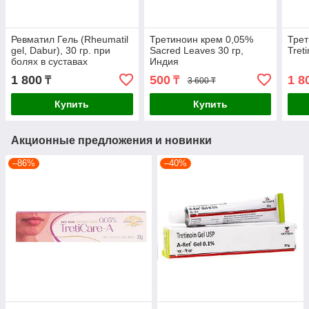
Ревматил Гель (Rheumatil
Третиноин крем 0,05%
Трет
gel, Dabur), 30 гр. при
Sacred Leaves 30 гр,
Tret
болях в суставах
Индия
1 800
500
1 8
₸
₸
3 600 ₸
Купить
Купить
Акционные предложения и новинки
–86%
–40%