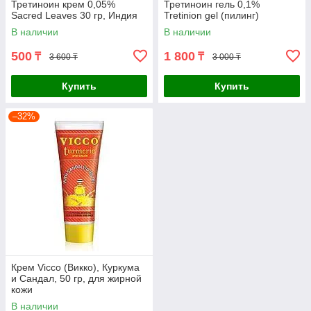
Третиноин крем 0,05%
Третиноин гель 0,1%
Sacred Leaves 30 гр, Индия
Tretinion gel (пилинг)
В наличии
В наличии
500
1 800
₸
₸
3 600 ₸
3 000 ₸
Купить
Купить
–32%
Крем Vicco (Викко), Куркума
и Сандал, 50 гр, для жирной
кожи
В наличии