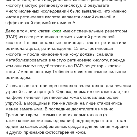
кислоту (чистую ретиноевую кислоту). В результате
многочисленных исследований было выявлено, что именно
чистая ретиноевая кислота является самой сильной и
эффективной формой витамина А.
Дело в том, что клетки
кожи
имеют специальные рецепторы
(RAR) из всех ретиноидов только к чистой ретиноевой
кислоте. Т.е. все остальные ретиноиды, как-то: ретинол или
ретинола-ацетат, ретинальдегид, 13 цис -ретиноивая
кислота – после нанесения на кожу должны сначала
метаболизироваться в чистую ретиноевую кислоту, прежде
чем они смогут подействовать на RAR-рецепторы клеток
кожи. Именно поэтому Tretinoin и является самым сильным
ретиноидом.
Изначально этот препарат использовался только для лечения
угревой сыпи и прыщей. Однако, дерматологи отметили, что
на фоне лечения третиноином кожа становилась более
упругой, а морщины и тонкие линии на лице становились
менее заметными. В последние десятилетия именно
Третиноин крем – отзывы многих дерматологов (а
также клинические исследования) подтверждают это – стал
одним из самых эффективных средств для лечения морщин
и других признаков фотостарения кожи.