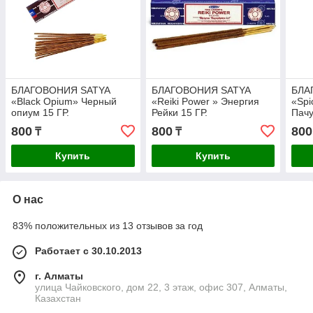
БЛАГОВОНИЯ SATYA
БЛАГОВОНИЯ SATYA
БЛА
«Black Opium» Черный
«Reiki Power » Энергия
«Spi
опиум 15 ГР.
Рейки 15 ГР.
Пачу
800
800
800
₸
₸
Купить
Купить
О нас
83% положительных из 13 отзывов за год
Работает с 30.10.2013
г. Алматы
улица Чайковского, дом 22, 3 этаж, офис 307, Алматы,
Казахстан