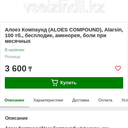
Алоез Компаунд (ALOES COMPOUND), Alarsin,
100 тб., бесплодие, аменорея, боли при
месячных
В наличии
Розница
3 600
₸
Купить
Описание
Характеристики
Доставка
Оплата
Усл
Описание
Алоез Компаунд (Aloes Compound)
эффективен при