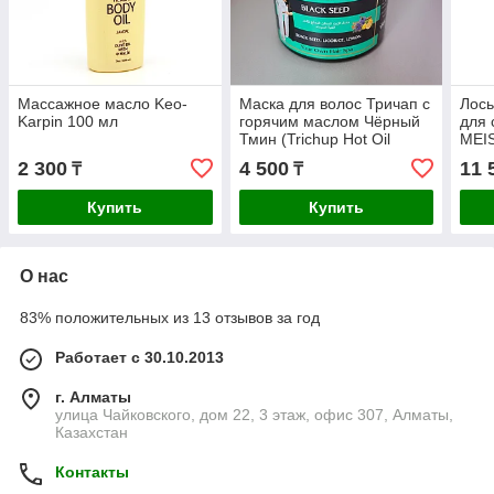
Массажное масло Keo-
Маска для волос Тричап с
Лось
Karpin 100 мл
горячим маслом Чёрный
для 
Тмин (Trichup Hot Oil
MEIS
Treatment hair mask Black
up L
2 300
4 500
11 
₸
₸
Seed) 500мл
Купить
Купить
О нас
83% положительных из 13 отзывов за год
Работает с 30.10.2013
г. Алматы
улица Чайковского, дом 22, 3 этаж, офис 307, Алматы,
Казахстан
Контакты