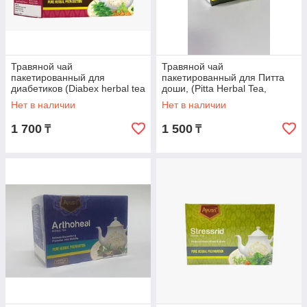
Травяной чай
Травяной чай
пакетированный для
пакетированный для Питта
диабетиков (Diabex herbal tea
доши, (Pitta Herbal Tea,
AYUSRI), 20 пак
Ayusri) 20 пак.
Нет в наличии
Нет в наличии
1 700
1 500
₸
₸