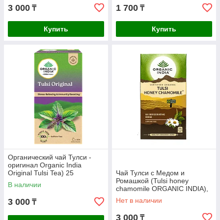
3 000
1 700
₸
₸
Купить
Купить
Органический чай Тулси -
оригинал Organic India
Original Tulsi Tea) 25
Чай Тулси с Медом и
пакетиков
Ромашкой (Tulsi honey
В наличии
chamomile ORGANIC INDIA),
25 пакетиков
Нет в наличии
3 000
₸
3 000
₸