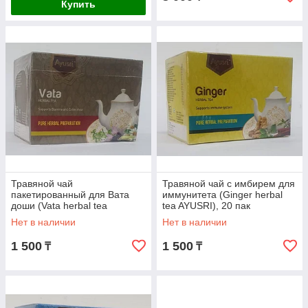
Купить
Травяной чай
Травяной чай с имбирем для
пакетированный для Вата
иммунитета (Ginger herbal
доши (Vata herbal tea
tea AYUSRI), 20 пак
AYUSRI), 20 пак
Нет в наличии
Нет в наличии
1 500
1 500
₸
₸