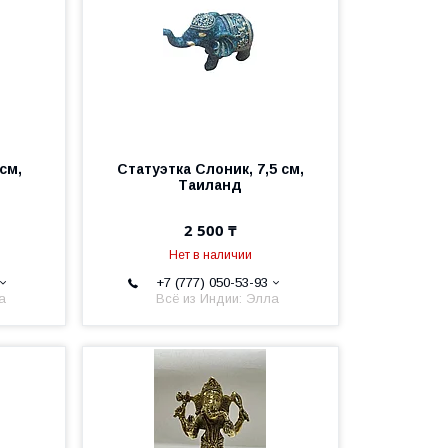
см,
Статуэтка Слоник, 7,5 см,
Таиланд
2 500 ₸
Нет в наличии
+7 (777) 050-53-93
а
Всё из Индии: Элла