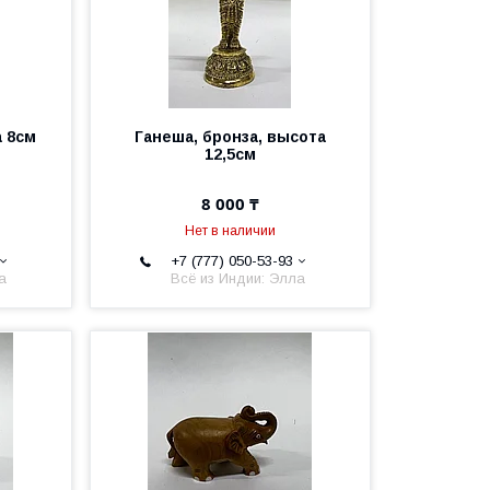
а 8см
Ганеша, бронза, высота
12,5см
8 000 ₸
Нет в наличии
+7 (777) 050-53-93
а
Всё из Индии: Элла