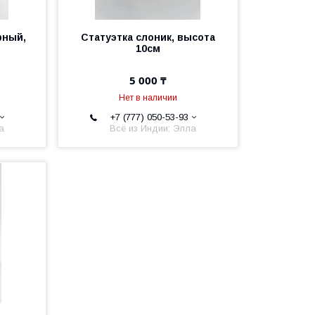
рный,
Статуэтка слоник, высота
10см
5 000 ₸
Нет в наличии
+7 (777) 050-53-93
а
Всё из Индии: Элла