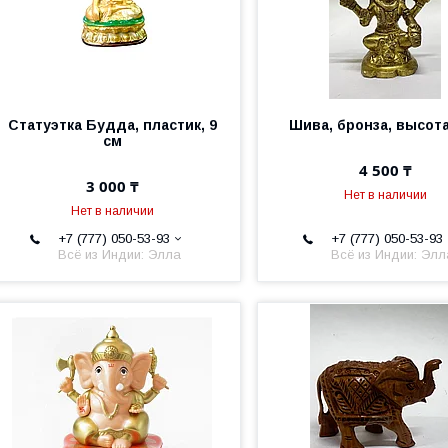
Статуэтка Будда, пластик, 9
Шива, бронза, высот
см
4 500 ₸
3 000 ₸
Нет в наличии
Нет в наличии
+7 (777) 050-53-93
+7 (777) 050-53-93
Всё из Индии: Элла
Всё из Индии: Элл