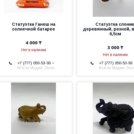
Статуэтка Ганеш на
Статуэтка слоник
солнечной батарее
деревянный, резной, 
6,5см
4 000 ₸
3 000 ₸
Нет в наличии
Нет в наличии
+7 (777) 050-53-93
+7 (777) 050-53-93
Всё из Индии: Элла
Всё из Индии: Элл