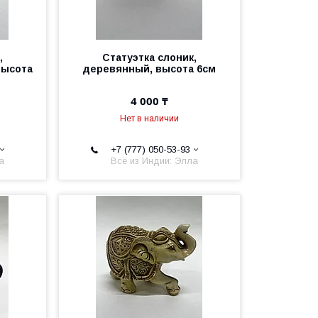
,
Статуэтка слоник,
высота
деревянный, высота 6см
4 000 ₸
Нет в наличии
+7 (777) 050-53-93
а
Всё из Индии: Элла