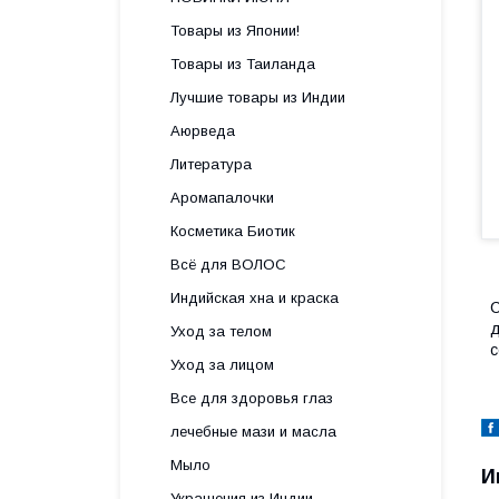
Товары из Японии!
Товары из Таиланда
Лучшие товары из Индии
Аюрведа
Литература
Аромапалочки
Косметика Биотик
Всё для ВОЛОС
Индийская хна и краска
С
д
Уход за телом
с
Уход за лицом
Все для здоровья глаз
лечебные мази и масла
Мыло
И
Украшения из Индии