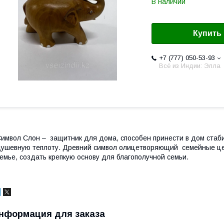
В наличии
Купить
+7 (777) 050-53-93
Всё из Индии: Элла
имвол Слон – защитник для дома, способен принести в дом стаби
ушевную теплоту. Древний символ олицетворяющий семейные цен
емье, создать крепкую основу для благополучной семьи.
нформация для заказа