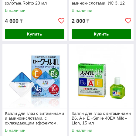
золотые,Rohto 20 мл
аминокислотами, ИС 3, 12
свежесть 0
мл,
В наличии
В наличии
4 600
2 800
₸
₸
Купить
Купить
Капли для глаз с витаминами
Капли для глаз с витаминами
и аминокислотами, с
В6, А и Е «Smile 40EX Mild»
охлаждающим эффектом,
Lion, 15 мл
Rohto, ИС 5, 12 мл
В наличии
В наличии