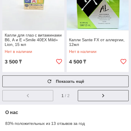
Капли для глаз с витаминами
В6, А и Е «Smile 40EX Mild»
Капли Sante FX от аллергии,
Lion, 15 мл
12мл
Нет в наличии
Нет в наличии
3 500
4 500
₸
₸
Показать ещё
1
/ 2
О нас
83% положительных из 13 отзывов за год