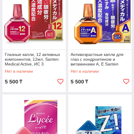
Глазные капли, 12 активных
Антивозрастные капли для
компонентов, 12мл, Santen
глаз с хондроитином и
Medical Active, ИС 3
витаминами A, E Santen
Medical Active, 12 мл, ИС 3
Нет в наличии
Нет в наличии
5 500
5 500
₸
₸