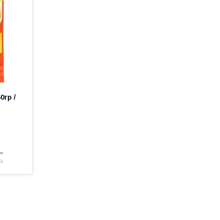
0гр /
а