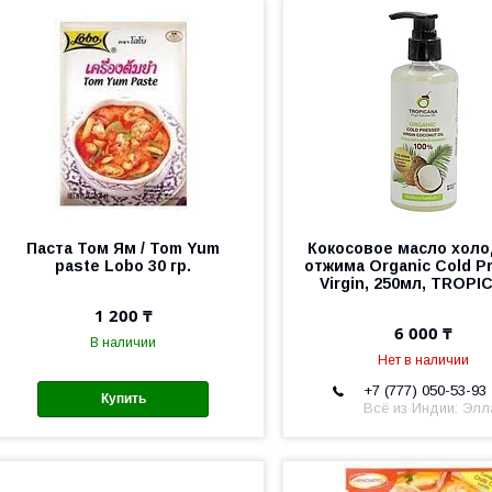
Паста Том Ям / Tom Yum
Кокосовое масло хол
paste Lobo 30 гр.
отжима Organic Cold P
Virgin, 250мл, TROP
1 200 ₸
6 000 ₸
В наличии
Нет в наличии
+7 (777) 050-53-93
Купить
Всё из Индии: Элл