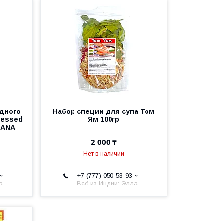
одного
Набор специи для супа Том
ressed
Ям 100гр
ICANA
2 000 ₸
Нет в наличии
+7 (777) 050-53-93
а
Всё из Индии: Элла