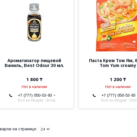
Ароматизатор пищевой
Паста Крем Том Ям, 6
Ваниль, Best Odour 30 мл.
Tom Yum creamy
1 800 ₸
1 200 ₸
Нет в наличии
Нет в наличии
+7 (777) 050-53-93
+7 (777) 050-53-93
Всё из Индии: Элла
Всё из Индии: Элл