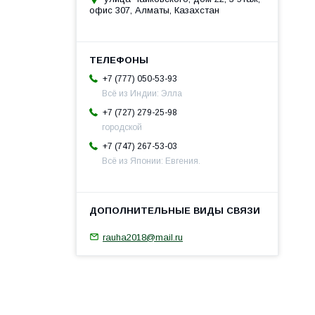
офис 307, Алматы, Казахстан
+7 (777) 050-53-93
Всё из Индии: Элла
+7 (727) 279-25-98
городской
+7 (747) 267-53-03
Всё из Японии: Евгения.
rauha2018@mail.ru